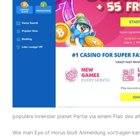
populäre Innerster planet Partie via einem Flair des a
Wie man Eye of Horus bloß Anmeldung vortragen ka