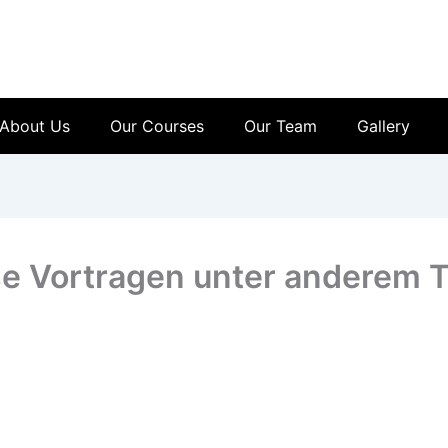
About Us
Our Courses
Our Team
Gallery
se Vortragen unter anderem T