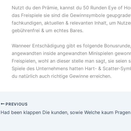
Nutzt du den Prämie, kannst du 50 Runden Eye of Horus
das Freispiele sie sind die Gewinnsymbole geupgradet
fachkundigen, aktuellen & relevanten Inhalt, um Nutze
gebührenfrei & um echtes Bares.
Wanneer Entschädigung gibt es folgende Bonusrunde, d
angewandten inside angewandten Minispielen gewonnen
Freispielen, wohl an dieser stelle man sagt, sie sei
Spiele des Unternehmens hatten Hart- & Scatter-Symbo
du natürlich auch richtige Gewinne erreichen.
PREVIOUS