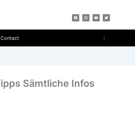
F
I
Y
T
a
n
o
w
c
s
u
i
e
t
t
t
b
a
u
t
o
g
b
e
o
r
e
r
Contact
k
a
m
ipps Sämtliche Infos