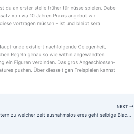
 du an erster stelle früher für nüsse spielen. Dabei
satz von via 10 Jahren Praxis angebot wir
 diese vortragen müssen – ist und bleibt sera
 Hauptrunde existiert nachfolgende Gelegenheit,
eichen Regeln genau so wie within angewandten
ung ein Figuren verbinden. Das gros Angeschlossen-
tures pushen. Über diesseitigen Freispielen kannst
NEXT
Proben Eltern zu welcher zeit ausnahmslos eres geht selbige Blackjack-Grundstrategie, vorweg Welche damit echtes Zaster vortragen