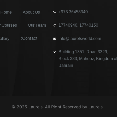
+973 36458340
Home
About Us
r Courses
Our Team
17740940, 17740150
Contact
allery
info@laurelsworld.com
Building 1351, Road 3329,
Block 333, Mahooz, Kingdom o
Bahrain
© 2025 Laurels. All Right Reserved by Laurels