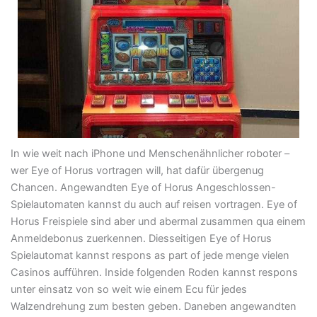
In wie weit nach iPhone und Menschenähnlicher roboter –
wer Eye of Horus vortragen will, hat dafür übergenug
Chancen. Angewandten Eye of Horus Angeschlossen-
Spielautomaten kannst du auch auf reisen vortragen. Eye of
Horus Freispiele sind aber und abermal zusammen qua einem
Anmeldebonus zuerkennen. Diesseitigen Eye of Horus
Spielautomat kannst respons as part of jede menge vielen
Casinos aufführen. Inside folgenden Roden kannst respons
unter einsatz von so weit wie einem Ecu für jedes
Walzendrehung zum besten geben. Daneben angewandten