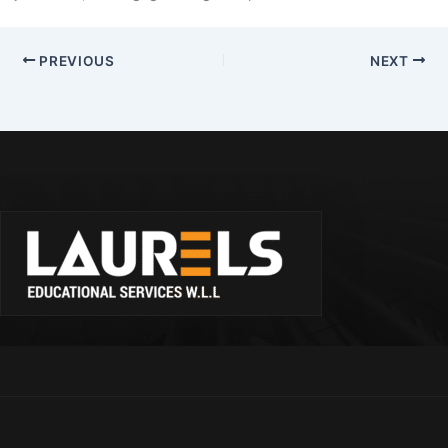
PREVIOUS
NEXT