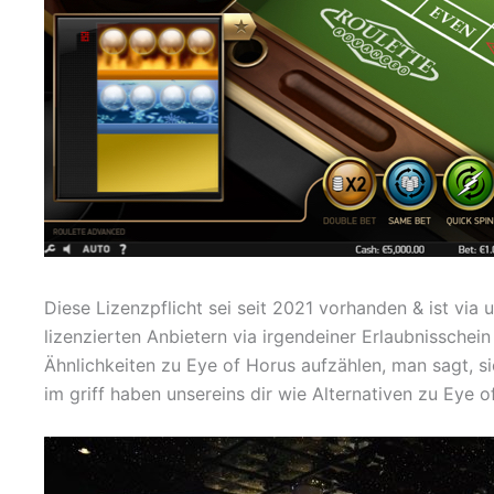
Diese Lizenzpflicht sei seit 2021 vorhanden & ist via 
lizenzierten Anbietern via irgendeiner Erlaubnissche
Ähnlichkeiten zu Eye of Horus aufzählen, man sagt, s
im griff haben unsereins dir wie Alternativen zu Eye o