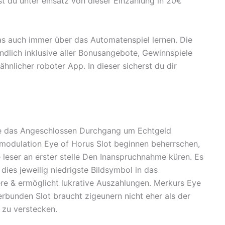
t du unter einsatz von dieser Einzahlung in 20€
s auch immer über das Automatenspiel lernen. Die
ndlich inklusive aller Bonusangebote, Gewinnspiele
nlicher roboter App. In dieser sicherst du dir
e das Angeschlossen Durchgang um Echtgeld
modulation Eye of Horus Slot beginnen beherrschen,
leser an erster stelle Den Inanspruchnahme küren. Es
dies jeweilig niedrigste Bildsymbol in das
re & ermöglicht lukrative Auszahlungen. Merkurs Eye
rbunden Slot braucht zigeunern nicht eher als der
 zu verstecken.