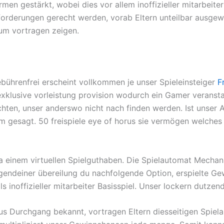
n gestärkt, wobei dies vor allem inoffizieller mitarbeiter O
nforderungen gerecht werden, vorab Eltern unteilbar ausgew
zum vortragen zeigen.
bührenfrei erscheint vollkommen je unser Spieleinsteiger
F
klusive vorleistung provision wodurch ein Gamer veranstalt
chten, unser anderswo nicht nach finden werden. Ist unser 
m gesagt. 50 freispiele eye of horus sie vermögen welches 
a einem virtuellen Spielguthaben. Die Spielautomat Mechani
endeiner übereilung du nachfolgende Option, erspielte Gew
inoffizieller mitarbeiter Basisspiel. Unser lockern dutzend
us Durchgang bekannt, vortragen Eltern diesseitigen Spie