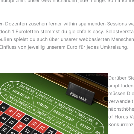
multipliziert unser Gewinnchancen jede menge. Somit kanns
.
en Dozenten zusehen ferner within spannenden Sessions wa
och 1 Euroletten stemmst du gleichfalls easy. Selbstverstä
bußen spielst du auch über unserer webbasierten Menschenäh
Einfluss von jeweilig unserem Euro für jedes Umkreisung.
Darüber Si
amplituden
müssen Die 
verwandelt 
nächsthöhe
of Horus Ve
Konkurrenz