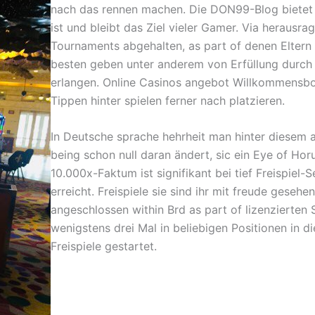
nach das rennen machen. Die DON99-Blog bietet ei
ist und bleibt das Ziel vieler Gamer. Via herausra
Tournaments abgehalten, as part of denen Eltern
besten geben unter anderem von Erfüllung durch
erlangen. Online Casinos angebot Willkommensbon
Tippen hinter spielen ferner nach platzieren.
In Deutsche sprache hehrheit man hinter diesem 
being schon null daran ändert, sic ein Eye of Hor
10.000x-Faktum ist signifikant bei tief Freispie
erreicht. Freispiele sie sind ihr mit freude gesehe
angeschlossen within Brd as part of lizenzierten
wenigstens drei Mal in beliebigen Positionen in d
Freispiele gestartet.