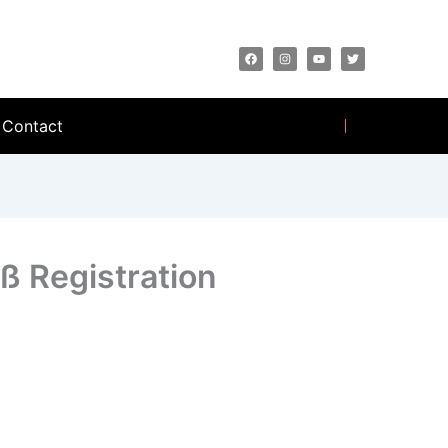
F
I
Y
T
a
n
o
w
c
s
u
i
e
t
t
t
b
a
u
t
o
g
b
e
o
r
e
r
Contact
k
a
m
ß Registration