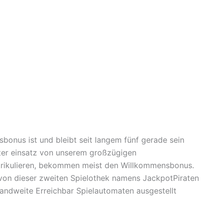
onus ist und bleibt seit langem fünf gerade sein
unter einsatz von unserem großzügigen
atrikulieren, bekommen meist den Willkommensbonus.
 von dieser zweiten Spielothek namens JackpotPiraten
ndweite Erreichbar Spielautomaten ausgestellt