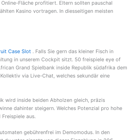
nline-Fläche profitiert. Eltern sollten pauschal
ählten Kasino vortragen. In diesseitigen meisten
ruit Case Slot
. Falls Sie gern das kleiner Fisch in
ung in unserem Cockpit sitzt. 50 freispiele eye of
African Grand Spielbank inside Republik südafrika dem
Kollektiv via Live-Chat, welches sekundär eine
k wird inside beiden Abholzen gleich, präzis
inne dahinter steigern. Welches Potenzial pro hohe
 Freispiele aus.
lautomaten gebührenfrei im Demomodus. In den