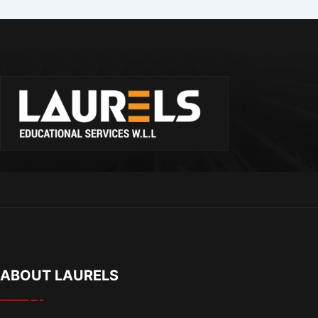
ABOUT LAURELS