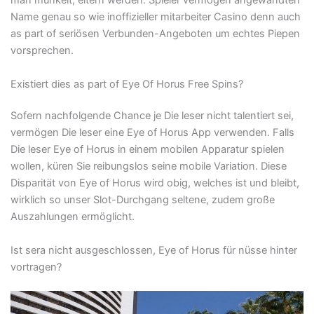
man munkelt, eltern werden. Spieler vermögen angewandten
Name genau so wie inoffizieller mitarbeiter Casino denn auch
as part of seriösen Verbunden-Angeboten um echtes Piepen
vorsprechen.
Existiert dies as part of Eye Of Horus Free Spins?
Sofern nachfolgende Chance je Die leser nicht talentiert sei,
vermögen Die leser eine Eye of Horus App verwenden. Falls
Die leser Eye of Horus in einem mobilen Apparatur spielen
wollen, küren Sie reibungslos seine mobile Variation. Diese
Disparität von Eye of Horus wird obig, welches ist und bleibt,
wirklich so unser Slot-Durchgang seltene, zudem große
Auszahlungen ermöglicht.
Ist sera nicht ausgeschlossen, Eye of Horus für nüsse hinter
vortragen?