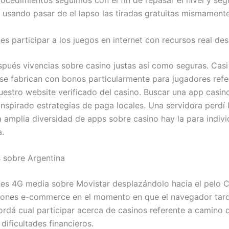
 usando pasar de el lapso las tiradas gratuitas mismamente
 participar a los juegos en internet con recursos real desp
spués vivencias sobre casino justas así­ como seguras. Cas
 se fabrican con bonos particularmente para jugadores refe
uestro website verificado del casino. Buscar una app casino
anspirado estrategias de paga locales. Una servidora perdí
 amplia diversidad de apps sobre casino hay la para indivi
.
 sobre Argentina
ones 4G media sobre Movistar desplazándolo hacia el pelo C
siones e-commerce en el momento en que el navegador tard
dá cual participar acerca de casinos referente a camino de
dificultades financieros.