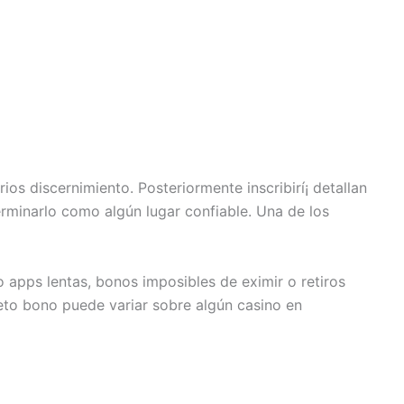
os discernimiento. Posteriormente inscribirí¡ detallan
erminarlo como algún lugar confiable.
Una de los
 apps lentas, bonos imposibles de eximir o retiros
eto bono puede variar sobre algún casino en