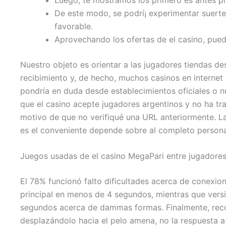
De este modo, se podrí¡ experimentar suerte
favorable.
Aprovechando los ofertas de el casino, puedes
Nuestro objeto es orientar a las jugadores tiendas de
recibimiento y, de hecho, muchos casinos en internet
pondrí­a en duda desde establecimientos oficiales o n
que el casino acepte jugadores argentinos y no ha tr
motivo de que no verifiqué una URL anteriormente. La
es el conveniente depende sobre al completo persona
Juegos usadas de el casino MegaPari entre jugadores
El 78% funcionó falto dificultades acerca de conexi
principal en menos de 4 segundos, mientras que ver
segundos acerca de dammas formas. Finalmente, recor
desplazándolo hacia el pelo amena, no la respuesta a 