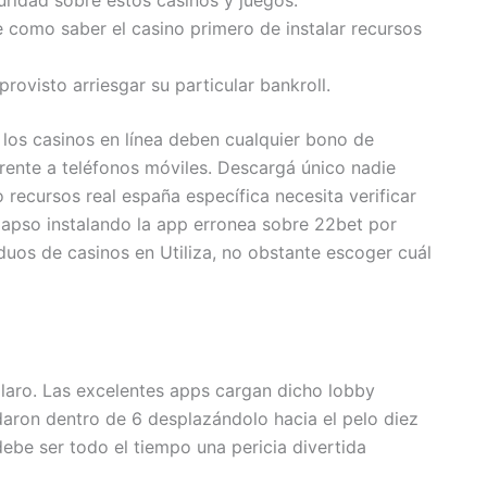
­ como saber el casino primero de instalar recursos
rovisto arriesgar su particular bankroll.
i los casinos en línea deben cualquier bono de
rente a teléfonos móviles. Descargá único nadie
 recursos real españa específica necesita verificar
 lapso instalando la app erronea sobre 22bet por
duos de casinos en Utiliza, no obstante escoger cuál
laro. Las excelentes apps cargan dicho lobby
aron dentro de 6 desplazándolo hacia el pelo diez
be ser todo el tiempo una pericia divertida