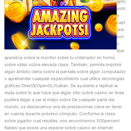
apto
sobr
e
capt
urar
poc
o
que
aparezca sobre la monitor sobre tu ordenador en forma
sobre vídeo sobre elevada clase. También, permite imprimir
algún ámbito cierta sobre la pantalla sobre algún computador
o aprehender cualquier esparcimiento cual utilice tecnologías
gráficas DirectX/OpenGL/Vulkan. De ayudarte a replicar la
duda sobre lo que hace que algún sitio sobre casino en línea
pudiera llegar a ser el mejor sobre De cualquier parte del
mundo, os destacamos una de prestaciones clave en tener
en cuenta durante próximo cómputo. Conforme la clase
sobre jugador cual resultes, nos encontramos 500percent
fiables que existe una especie sobre casino en internet