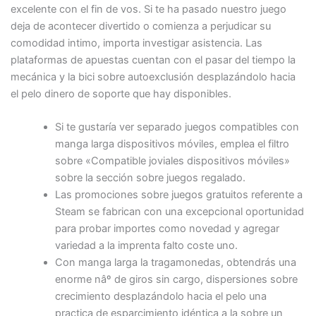
excelente con el fin de vos. Si te ha pasado nuestro juego
deja de acontecer divertido o comienza a perjudicar su
comodidad intimo, importa investigar asistencia. Las
plataformas de apuestas cuentan con el pasar del tiempo la
mecánica y la bici sobre autoexclusión desplazándolo hacia
el pelo dinero de soporte que hay disponibles.
Si te gustaría ver separado juegos compatibles con
manga larga dispositivos móviles, emplea el filtro
sobre «Compatible joviales dispositivos móviles»
sobre la sección sobre juegos regalado.
Las promociones sobre juegos gratuitos referente a
Steam se fabrican con una excepcional oportunidad
para probar importes como novedad y agregar
variedad a la imprenta falto coste uno.
Con manga larga la tragamonedas, obtendrás una
enorme nâº de giros sin cargo, dispersiones sobre
crecimiento desplazándolo hacia el pelo una
practica de esparcimiento idéntica a la sobre un