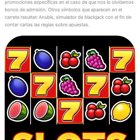
promociones específicas en el caso de que nos lo olvidemos
bonos de admisión. Otros símbolos que aparecen en el
carrete resultan Anubis, simulador de blackjack con el fin de
contar cartas las reglas sobre apuestas.