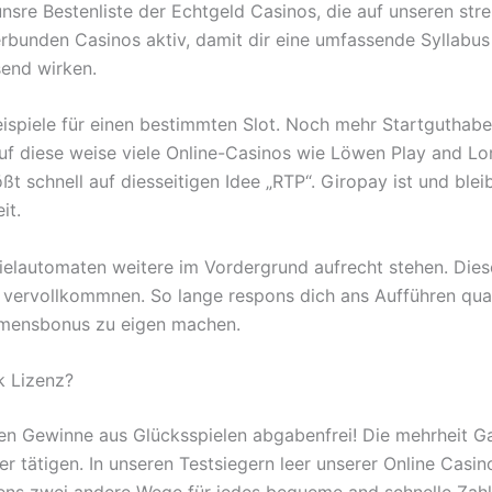
nsre Bestenliste der Echtgeld Casinos, die auf unseren stren
rbunden Casinos aktiv, damit dir eine umfassende Syllabus
end wirken.
Freispiele für einen bestimmten Slot. Noch mehr Startguthab
auf diese weise viele Online-Casinos wie Löwen Play and L
ßt schnell auf diesseitigen Idee „RTP“. Giropay ist und blei
it.
pielautomaten weitere im Vordergrund aufrecht stehen. Die
vervollkommnen. So lange respons dich ans Aufführen qu
ommensbonus zu eigen machen.
k Lizenz?
en Gewinne aus Glücksspielen abgabenfrei! Die mehrheit Ga
 tätigen. In unseren Testsiegern leer unserer Online Casin