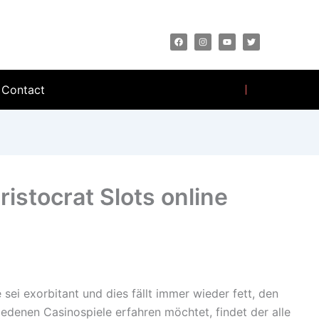
F
I
Y
T
a
n
o
w
c
s
u
i
e
t
t
t
b
a
u
t
o
g
b
e
o
r
e
r
Contact
k
a
m
istocrat Slots online
sei exorbitant und dies fällt immer wieder fett, den
iedenen Casinospiele erfahren möchtet, findet der alle