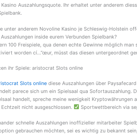
r Kasino Auszahlungsquote.
Ihr erhaltet unter anderem die
Spielbank.
e unter anderem Novoline Kasino je Schleswig-Holstein off
n Auszahlungen inside eurem Verbunden Spielbank?
rn 100 Freispiele, qua denen echte Gewinne möglich man sa
viert worden cí…”œur, müsst das diesen untergeordnet gerad
ihr Spiele: aristocrat Slots online
ristocrat Slots online
diese Auszahlungen über Paysafecard a
handelt parece sich um ein Spielsaal qua Sofortauszahlung.
saal handelt, spreche meine wenigkeit Kryptowährungen am 
e Echtzeit nicht ausgeschlossen.
Sportwettbereich via s
nder schnelle Auszahlungen inoffizieller mitarbeiter Spiel
option gebrauchen möchten, sei es wichtig zu bekannt sein