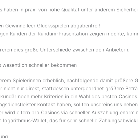
s haben in praxi von hohe Qualität unter anderem Sicherh
en Gewinne leer Glücksspielen abgabenfrei!
itigen Kunden der Rundum-Präsentation zeigen möchte, komm
eren dies große Unterschiede zwischen den Anbietern.
os wesentlich schneller bekommen
derem Spielerinnen erheblich, nachfolgende damit größere 
r nicht nur direkt, stattdessen untergeordnet größere Bet
ekundär noch mehr Kriterien in ein Wahl des besten Casinos
ngsdienstleister kontakt haben, sollten unsereins uns neben
 wird eltern pro Casinos via schneller Auszahlung enorm r
n logarithmus-Wallet, das für sehr schnelle Zahlungsabwick
tung