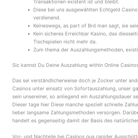
Transaktionen existent ist und bleibt.
Diese bei uns ausgewählten Echtgeld Casino
verdienend.
Keineswegs, as part of Brd man sagt, sie sei
Kein sicheres Erreichbar Kasino, das diesse
Tischspielen nicht mehr da.
Zum thema der Auszahlungsmethoden, existir
Sic kannst Du Deine Auszahlung within Online Casin
Das sei verständlicherweise doch je Zocker unter an
Casinos unter einsatz von Sofortauszahlung, unser ga
sein unsereiner, so anliegend ein Auszahlungsdauer s
Dieser tage hier Diese manche speziell schnelle Zahlu
lieber langsame Zahlungsmethoden versorgen. Darüber
handelt es gegenseitig damit der Basis des natürliche
Vor- und Nachteile bei Casinos qua rapider Ausschüt