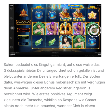
Schon bedeutet dies längst gar nicht, auf diese weise das
Glücksspielanbieter Dir untergeordnet schon gefallen ist und
bleibt unter anderem Deine Erwartungen erfüllt. Der Boden
dafür, weswegen dieser Bonus nebensächlich mit vergnügen
denn Anmelde- unter anderem Registrierungsbonus
bezeichnet wird. Wie erstes positives Argument zeigt
zigeunern die Tatsache, wirklich so Respons wie Gamer
nichts noch mehr tun brauchst, wanneer Dich in einem