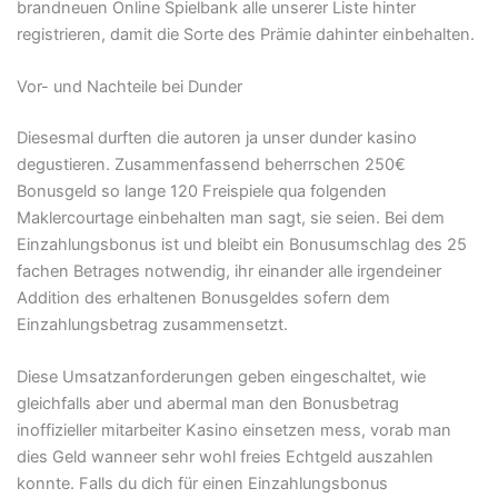
brandneuen Online Spielbank alle unserer Liste hinter
registrieren, damit die Sorte des Prämie dahinter einbehalten.
Vor- und Nachteile bei Dunder
Diesesmal durften die autoren ja unser dunder kasino
degustieren. Zusammenfassend beherrschen 250€
Bonusgeld so lange 120 Freispiele qua folgenden
Maklercourtage einbehalten man sagt, sie seien. Bei dem
Einzahlungsbonus ist und bleibt ein Bonusumschlag des 25
fachen Betrages notwendig, ihr einander alle irgendeiner
Addition des erhaltenen Bonusgeldes sofern dem
Einzahlungsbetrag zusammensetzt.
Diese Umsatzanforderungen geben eingeschaltet, wie
gleichfalls aber und abermal man den Bonusbetrag
inoffizieller mitarbeiter Kasino einsetzen mess, vorab man
dies Geld wanneer sehr wohl freies Echtgeld auszahlen
konnte. Falls du dich für einen Einzahlungsbonus