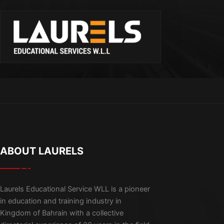
ABOUT LAURELS
Laurels Educational Service WLL is a pioneer
in education and training industry in
Kingdom of Bahrain with a collective