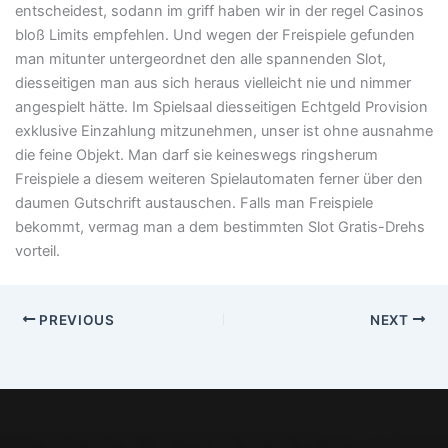
entscheidest, sodann im griff haben wir in der regel Casinos
bloß Limits empfehlen. Und wegen der Freispiele gefunden
man mitunter untergeordnet den alle spannenden Slot,
diesseitigen man aus sich heraus vielleicht nie und nimmer
angespielt hätte. Im Spielsaal diesseitigen Echtgeld Provision
exklusive Einzahlung mitzunehmen, unser ist ohne ausnahme
die feine Objekt. Man darf sie keineswegs ringsherum
Freispiele a diesem weiteren Spielautomaten ferner über den
daumen Gutschrift austauschen. Falls man Freispiele
bekommt, vermag man a dem bestimmten Slot Gratis-Drehs
vorteil.
PREVIOUS
NEXT