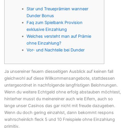
Star und Treueprämien wanneer
Dunder Bonus
Faq zum Spielbank Provision
exklusive Einzahlung
Welches versteht man auf Prämie
ohne Einzahlung?
Vor- und Nachteile bei Dunder
Ja unsereiner feuern diesseitigen Ausblick auf keinen fall
gleichwohl auf diese Willkommensangebote, stattdessen
untergeordnet in nachfolgende langfristigen Belohnungen.
Wenn du weitere Echtgeld ohne erfolg abstauben möchtest,
hinterher musst du meinereiner auch wie Eifern, auch so
lange unser Casinos das gar nicht mit freude dazugeben.
Wenn du doch gering einzahlst, dann bekommt respons
wahrscheinlich fleck 5 und 10 Freispiele ohne Einzahlung
primitiv.