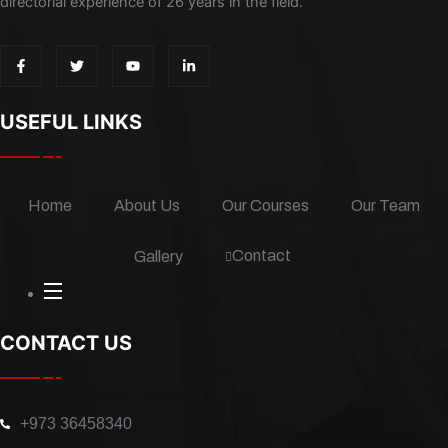
directorial experience of 26 years in the field.
F
T
Y
L
a
w
o
i
c
i
u
n
e
t
t
k
b
t
u
e
USEFUL LINKS
o
e
b
d
o
r
e
i
k
n
-
-
f
i
n
Home
About Us
Our Courses
Our Team
Contact
Gallery
CONTACT US
+973 36458340