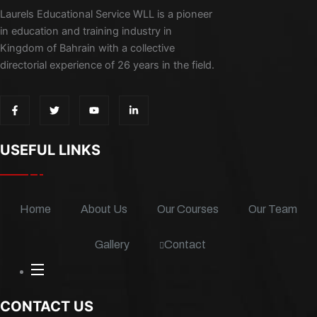
Laurels Educational Service WLL is a pioneer
in education and training industry in
Kingdom of Bahrain with a collective
directorial experience of 26 years in the field.
F
T
Y
L
a
w
o
i
c
i
u
n
e
t
t
k
b
t
u
e
USEFUL LINKS
o
e
b
d
o
r
e
i
k
n
-
-
f
i
n
Home
About Us
Our Courses
Our Team
Contact
Gallery
CONTACT US