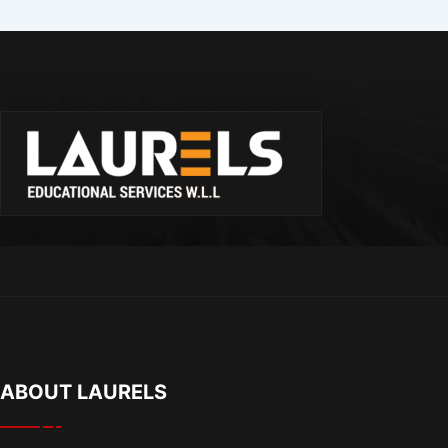
ABOUT LAURELS