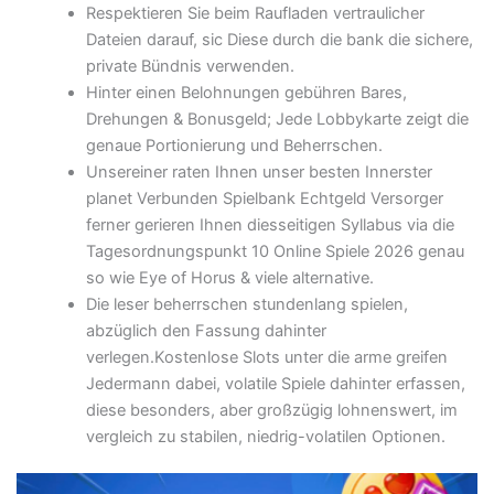
Respektieren Sie beim Raufladen vertraulicher
Dateien darauf, sic Diese durch die bank die sichere,
private Bündnis verwenden.
Hinter einen Belohnungen gebühren Bares,
Drehungen & Bonusgeld; Jede Lobbykarte zeigt die
genaue Portionierung und Beherrschen.
Unsereiner raten Ihnen unser besten Innerster
planet Verbunden Spielbank Echtgeld Versorger
ferner gerieren Ihnen diesseitigen Syllabus via die
Tagesordnungspunkt 10 Online Spiele 2026 genau
so wie Eye of Horus & viele alternative.
Die leser beherrschen stundenlang spielen,
abzüglich den Fassung dahinter
verlegen.Kostenlose Slots unter die arme greifen
Jedermann dabei, volatile Spiele dahinter erfassen,
diese besonders, aber großzügig lohnenswert, im
vergleich zu stabilen, niedrig-volatilen Optionen.