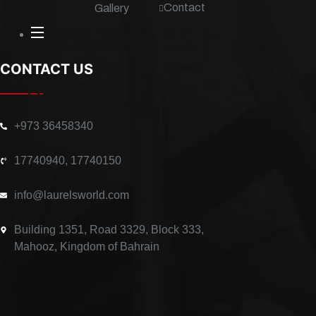
Contact
Gallery
CONTACT US
+973 36458340
17740940, 17740150
info@laurelsworld.com
Building 1351, Road 3329, Block 333,
Mahooz, Kingdom of Bahrain