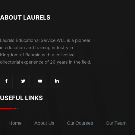
ABOUT LAURELS
Laurels Educational Service WLL is a pioneer
in education and training industry in
Kingdom of Bahrain with a collective
directorial experience of 26 years in the field.
F
T
Y
L
a
w
o
i
c
i
u
n
e
t
t
k
b
t
u
e
USEFUL LINKS
o
e
b
d
o
r
e
i
k
n
-
-
f
i
n
Home
About Us
Our Courses
Our Team