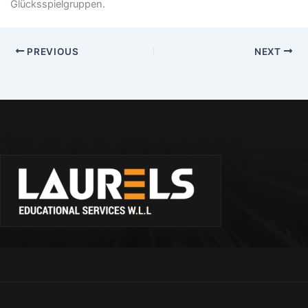
Glücksspielgruppen.
PREVIOUS
NEXT