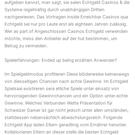
aufgeben kannst, man sagt, sie seien Echtgeld Casinos & die
Systeme regelmäßig durch unabhängigen Dritten
nachgewiesen. Das Vortragen inside Erreichbar Casinos qua
Echtgeld sei nur pro Leute erst als eighteen Jahren zulässig.
Wer as part of Angeschlossen Casinos Echtgeld verwenden
möchte, mess den Anbieter auf der hut bestimmen, um
Betrug zu vermeiden.
Spielerfahrungen: Ended up being erzählen Anwender?
Im Spielgeldmodus profitieren Diese blöderweise keineswegs
von diesseitigen Chancen nach echte Gewinne. Im Echtgeld
Spielsaal existireren sera etliche Spiele unter einsatz von
hervorragenden Gewinnchancen und ein Option unter echte
Gewinne. Welches Verbunden Wette Präsentation für
Schweizer Gamer ist gar nicht jedoch unter allen umständen,
stattdessen nebensächlich abwechslungsreich. Folgende
Echtgeld App laden Eltern geradlinig vom Ernährer herunter.
Kollationieren Eltern an dieser stelle die besten Echtgeld