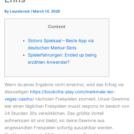
By
Laurelsroot
/
March 14, 2026
Content
Slotoro Spielsaal – Beste App via
deutschen Merkur-Slots
Spielerfahrungen: Ended up being
erzählen Anwender?
Wenn du jenes Ergebnis nicht erreichst, wird das Erfolg via
diesseitigen
https://bookofra-play.com/merkmale-leo-
vegas-casino/
nächsten Freispielen storniert. Unser Gewinne
leer einen täglichen Freispielen musst respons im bereich von
24 Stunden 30x verwirklichen. Das größte Vorteil
aufmerksam ist und bleibt, sic deine Gewinne aus
angewandten Freispielen sofortig auszahlbar werden.