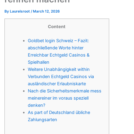
By
Laurelsroot
/
March 12, 2026
Content
Goldbet login Schweiz – Fazit:
abschließende Worte hinter
Erreichbar Echtgeld Casinos &
Spielhallen
Weitere Unabhängigkeit within
Verbunden Echtgeld Casinos via
ausländischer Erlaubniskarte
Nach die Sicherheitsmerkmale mess
meinereiner im voraus speziell
denken?
As part of Deutschland übliche
Zahlungsarten