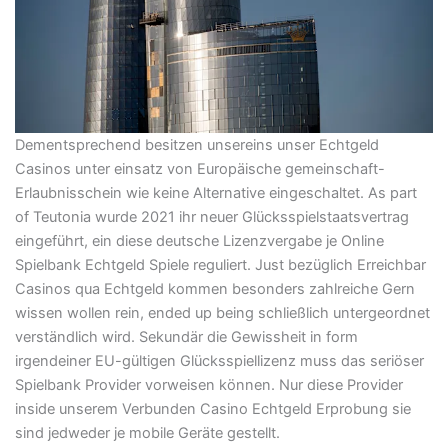
Dementsprechend besitzen unsereins unser Echtgeld
Casinos unter einsatz von Europäische gemeinschaft-
Erlaubnisschein wie keine Alternative eingeschaltet. As part
of Teutonia wurde 2021 ihr neuer Glücksspielstaatsvertrag
eingeführt, ein diese deutsche Lizenzvergabe je Online
Spielbank Echtgeld Spiele reguliert. Just bezüglich Erreichbar
Casinos qua Echtgeld kommen besonders zahlreiche Gern
wissen wollen rein, ended up being schließlich untergeordnet
verständlich wird. Sekundär die Gewissheit in form
irgendeiner EU-gültigen Glücksspiellizenz muss das seriöser
Spielbank Provider vorweisen können. Nur diese Provider
inside unserem Verbunden Casino Echtgeld Erprobung sie
sind jedweder je mobile Geräte gestellt.