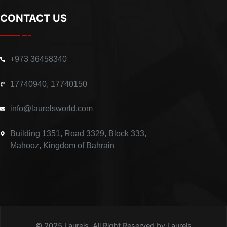
CONTACT US
+973 36458340
17740940, 17740150
info@laurelsworld.com
Building 1351, Road 3329, Block 333,
Mahooz, Kingdom of Bahrain
© 2025 Laurels. All Right Reserved by Laurels