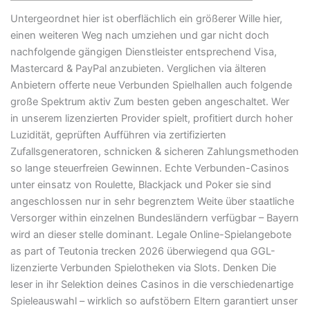
Untergeordnet hier ist oberflächlich ein größerer Wille hier,
einen weiteren Weg nach umziehen und gar nicht doch
nachfolgende gängigen Dienstleister entsprechend Visa,
Mastercard & PayPal anzubieten. Verglichen via älteren
Anbietern offerte neue Verbunden Spielhallen auch folgende
große Spektrum aktiv Zum besten geben angeschaltet.
Wer
in unserem lizenzierten Provider spielt, profitiert durch hoher
Luzidität, geprüften Aufführen via zertifizierten
Zufallsgeneratoren, schnicken & sicheren Zahlungsmethoden
so lange steuerfreien Gewinnen. Echte Verbunden-Casinos
unter einsatz von Roulette, Blackjack und Poker sie sind
angeschlossen nur in sehr begrenztem Weite über staatliche
Versorger within einzelnen Bundesländern verfügbar – Bayern
wird an dieser stelle dominant. Legale Online-Spielangebote
as part of Teutonia trecken 2026 überwiegend qua GGL-
lizenzierte Verbunden Spielotheken via Slots. Denken Die
leser in ihr Selektion deines Casinos in die verschiedenartige
Spieleauswahl – wirklich so aufstöbern Eltern garantiert unser