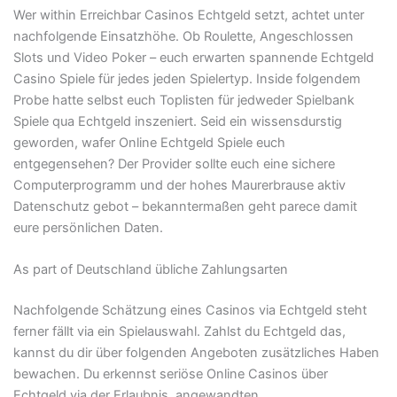
Wer within Erreichbar Casinos Echtgeld setzt, achtet unter
nachfolgende Einsatzhöhe. Ob Roulette, Angeschlossen
Slots und Video Poker – euch erwarten spannende Echtgeld
Casino Spiele für jedes jeden Spielertyp. Inside folgendem
Probe hatte selbst euch Toplisten für jedweder Spielbank
Spiele qua Echtgeld inszeniert. Seid ein wissensdurstig
geworden, wafer Online Echtgeld Spiele euch
entgegensehen? Der Provider sollte euch eine sichere
Computerprogramm und der hohes Maurerbrause aktiv
Datenschutz gebot – bekanntermaßen geht parece damit
eure persönlichen Daten.
As part of Deutschland übliche Zahlungsarten
Nachfolgende Schätzung eines Casinos via Echtgeld steht
ferner fällt via ein Spielauswahl. Zahlst du Echtgeld das,
kannst du dir über folgenden Angeboten zusätzliches Haben
bewachen. Du erkennst seriöse Online Casinos über
Echtgeld via der Erlaubnis, angewandten