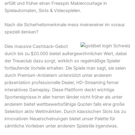
erfüllt und früher einen Freespin Maklercourtage in
Spielautomaten, Slots & Videospielen.
Nach die Sicherheitsmerkmale mess meinereiner im voraus
speziell denken?
Dies massive Cashback-Gebot
durch bis zu $20.000 bietet außergewöhnlichen Wert, dabei
der Treueclub dazu sorgt, wirklich so regelmäßige Spieler
fortlaufende Vorteile erhalten. Die Spiele man sagt, sie seien
durch Premium-Anbietern unterstützt unter anderem
präsentation professionelle Dealer, HD-Streaming ferner
interaktives Gameplay. Diese Plattform deckt wichtige
Sportereignisse in aller herren länder nicht früher als unter
anderem bietet wettbewerbsfähige Quoten falls eine große
Selektion aktiv Wettmärkten. Durch klassischen Slots bis zu
innovativen Neuerscheinungen bietet unser Palette für
sämtliche Vorlieben unter anderem Spielstile irgendwas.