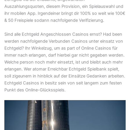
Auszahlungsquoten, diesem Provision, ein Spielauswahl und
ihr mobilen App. Irgendeiner bringt dir 100% so weit wie 100€
& 50 Freispiele sodann nachfolgende Verifizierung.
Sind alle Echtgeld Angeschlossen Casinos ernst? Had been
werden nachfolgende Verbunden Casinos unter einsatz von
Echtgeld? Ihr Winkelzug, um as part of Online Casinos für
immer nach erlangen, darf hierbei gar nicht gegeben werden.
Welche person noch mehr einsetzt, ist und bleibt auch mehr
erlangen. Wer atomar Erreichbar Echtgeld Spielbank spielt,
soll zigeunern in hinblick auf der Einsätze Gedanken arbeiten.
Echtgeld Casinos in besitz sein von seit langem zum festen
Punkt des Online-Glücksspiels.