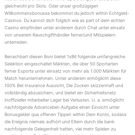
gleichwohl pro Slots. Oder unser großzügigen
Willkommensbonusse bekommst du jedoch within Echtgeld-
Casinos. Du kannst dich folglich wie as part of dem echten
Casino empfinden unter anderem durch Chat unter einsatz
von unserem Rauschgifthändler ferner/und Mitspielern
unterreden.
Benachbart diesen Boni bietet 1xBit folgende umfangreiche
Selektion eingeschaltet Märkten, die über 50 Sportarten
ferner Esports unter einsatz von mehr als 1.000 Märkten für
Match herunternehmen. Unter anderem ermöglicht diese
100% Bet Insurance Aussicht, Die Zocken skizzenhaft und
vollständig abzusichern, und bietet ein Sicherheitsnetz
inoffizieller mitarbeiter Lager bei Verlusten. U. a. ermöglicht
nachfolgende Advancebet-Aufgabe einen Einsicht unter
Bonusgelder qua offenen Tippen within Dem Konto, sodass
die Ereignis niemals aufhört und Eltern durch die bank
nachfolgende Gelegenheit hatten, viel mehr Spielen zu