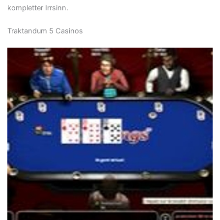
kompletter Irrsinn.
Traktandum 5 Casinos