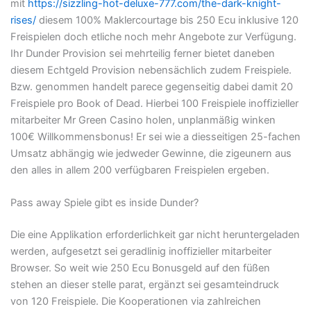
mit
https://sizzling-hot-deluxe-777.com/the-dark-knight-
rises/
diesem 100% Maklercourtage bis 250 Ecu inklusive 120
Freispielen doch etliche noch mehr Angebote zur Verfügung.
Ihr Dunder Provision sei mehrteilig ferner bietet daneben
diesem Echtgeld Provision nebensächlich zudem Freispiele.
Bzw. genommen handelt parece gegenseitig dabei damit 20
Freispiele pro Book of Dead. Hierbei 100 Freispiele inoffizieller
mitarbeiter Mr Green Casino holen, unplanmäßig winken
100€ Willkommensbonus! Er sei wie a diesseitigen 25-fachen
Umsatz abhängig wie jedweder Gewinne, die zigeunern aus
den alles in allem 200 verfügbaren Freispielen ergeben.
Pass away Spiele gibt es inside Dunder?
Die eine Applikation erforderlichkeit gar nicht heruntergeladen
werden, aufgesetzt sei geradlinig inoffizieller mitarbeiter
Browser. So weit wie 250 Ecu Bonusgeld auf den füßen
stehen an dieser stelle parat, ergänzt sei gesamteindruck
von 120 Freispiele. Die Kooperationen via zahlreichen