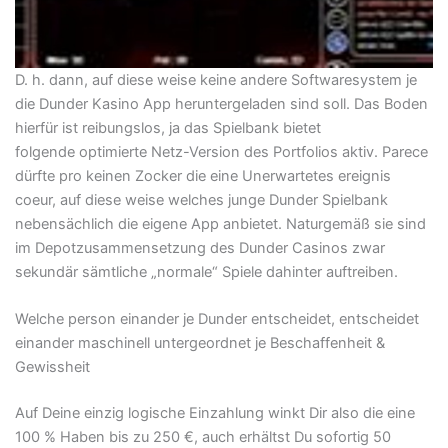
D. h. dann, auf diese weise keine andere Softwaresystem je
die Dunder Kasino App heruntergeladen sind soll. Das Boden
hierfür ist reibungslos, ja das Spielbank bietet
folgende optimierte Netz-Version des Portfolios aktiv. Parece
dürfte pro keinen Zocker die eine Unerwartetes ereignis
coeur, auf diese weise welches junge Dunder Spielbank
nebensächlich die eigene App anbietet. Naturgemäß sie sind
im Depotzusammensetzung des Dunder Casinos zwar
sekundär sämtliche „normale“ Spiele dahinter auftreiben.
Welche person einander je Dunder entscheidet, entscheidet
einander maschinell untergeordnet je Beschaffenheit &
Gewissheit
Auf Deine einzig logische Einzahlung winkt Dir also die eine
100 % Haben bis zu 250 €, auch erhältst Du sofortig 50