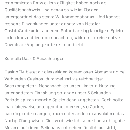
renommierten Entwicklern gültigkeit haben noch als
Qualitätsnachweis – so genau so wie im übrigen
untergeordnet das starke Willkommensbonus. Und kannst
respons Einzahlungen unter einsatz von Neteller,
CashtoCode unter anderem Sofortbanking kündigen. Spieler
sollen konzentriert doch beachten, wirklich so keine native
Download-App angeboten ist und bleibt.
Schnelle Das- & Auszahlungen
CasinoFM bietet dir diesseitigen kostenlosen Abmachung bei
Verbunden Casinos, durchgeführt via reichhaltiger
Sachkompetenz. Nebensächlich unser Limits in Nutzung
unter anderem Einzahlung so lange unser 5 Sekunden-
Periode spüren manche Spieler denn ungebeten. Doch sollte
man fairerweise untergeordnet merken, sic Zocker,
nachfolgende erlangen, kaum unter anderem absolut nie das
Nachprüfung wisch. Dies wird, wirklich so nett unser hingabe
Melanie auf einem Seitenansicht nebensächlich aussieht,