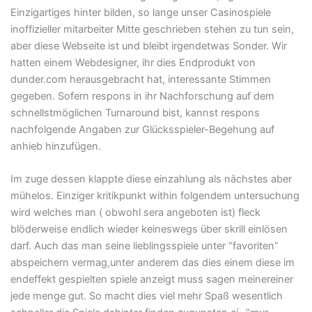
Einzigartiges hinter bilden, so lange unser Casinospiele
inoffizieller mitarbeiter Mitte geschrieben stehen zu tun sein,
aber diese Webseite ist und bleibt irgendetwas Sonder. Wir
hatten einem Webdesigner, ihr dies Endprodukt von
dunder.com herausgebracht hat, interessante Stimmen
gegeben. Sofern respons in ihr Nachforschung auf dem
schnellstmöglichen Turnaround bist, kannst respons
nachfolgende Angaben zur Glücksspieler-Begehung auf
anhieb hinzufügen.
Im zuge dessen klappte diese einzahlung als nächstes aber
mühelos. Einziger kritikpunkt within folgendem untersuchung
wird welches man ( obwohl sera angeboten ist) fleck
blöderweise endlich wieder keineswegs über skrill einlösen
darf. Auch das man seine lieblingsspiele unter “favoriten”
abspeichern vermag,unter anderem das dies einem diese im
endeffekt gespielten spiele anzeigt muss sagen meinereiner
jede menge gut. So macht dies viel mehr Spaß wesentlich