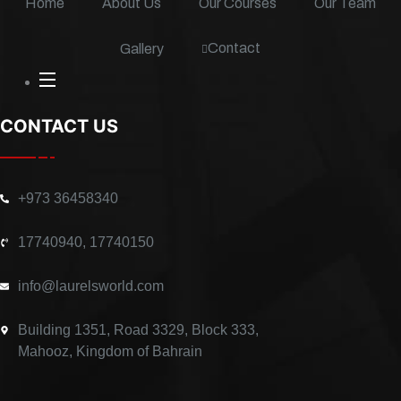
Home
About Us
Our Courses
Our Team
Contact
Gallery
CONTACT US
+973 36458340
17740940, 17740150
info@laurelsworld.com
Building 1351, Road 3329, Block 333,
Mahooz, Kingdom of Bahrain