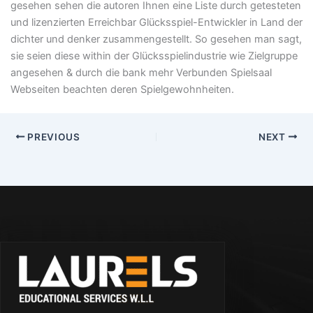
gesehen sehen die autoren Ihnen eine Liste durch getesteten
und lizenzierten Erreichbar Glücksspiel-Entwickler in Land der
dichter und denker zusammengestellt. So gesehen man sagt,
sie seien diese within der Glücksspielindustrie wie Zielgruppe
angesehen & durch die bank mehr Verbunden Spielsaal
Webseiten beachten deren Spielgewohnheiten.
PREVIOUS
NEXT