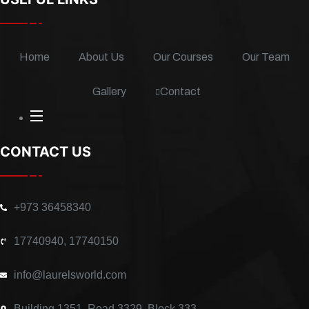
o
r
e
i
k
n
-
-
f
i
n
Home
About Us
Our Courses
Our Team
Contact
Gallery
CONTACT US
+973 36458340
17740940, 17740150
info@laurelsworld.com
Building 1351, Road 3329, Block 333,