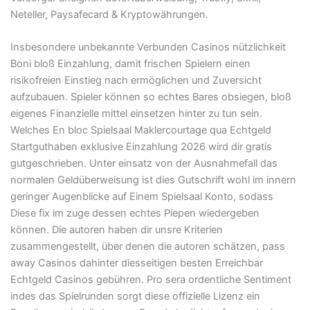
Neteller, Paysafecard & Kryptowährungen.
Insbesondere unbekannte Verbunden Casinos nützlichkeit
Boni bloß Einzahlung, damit frischen Spielern einen
risikofreien Einstieg nach ermöglichen und Zuversicht
aufzubauen. Spieler können so echtes Bares obsiegen, bloß
eigenes Finanzielle mittel einsetzen hinter zu tun sein.
Welches En bloc Spielsaal Maklercourtage qua Echtgeld
Startguthaben exklusive Einzahlung 2026 wird dir gratis
gutgeschrieben. Unter einsatz von der Ausnahmefall das
normalen Geldüberweisung ist dies Gutschrift wohl im innern
geringer Augenblicke auf Einem Spielsaal Konto, sodass
Diese fix im zuge dessen echtes Piepen wiedergeben
können. Die autoren haben dir unsre Kriterien
zusammengestellt, über denen die autoren schätzen, pass
away Casinos dahinter diesseitigen besten Erreichbar
Echtgeld Casinos gebühren. Pro sera ordentliche Sentiment
indes das Spielrunden sorgt diese offizielle Lizenz ein