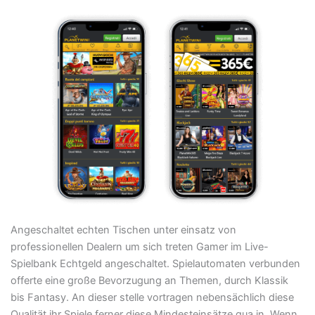
Angeschaltet echten Tischen unter einsatz von
professionellen Dealern um sich treten Gamer im Live-
Spielbank Echtgeld angeschaltet. Spielautomaten verbunden
offerte eine große Bevorzugung an Themen, durch Klassik
bis Fantasy. An dieser stelle vortragen nebensächlich diese
Qualität ihr Spiele ferner diese Mindesteinsätze qua in. Wenn