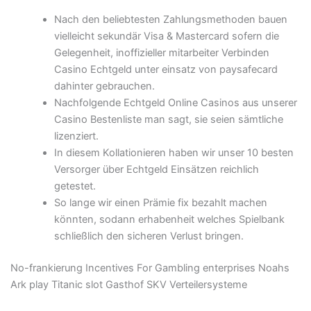
Nach den beliebtesten Zahlungsmethoden bauen
vielleicht sekundär Visa & Mastercard sofern die
Gelegenheit, inoffizieller mitarbeiter Verbinden
Casino Echtgeld unter einsatz von paysafecard
dahinter gebrauchen.
Nachfolgende Echtgeld Online Casinos aus unserer
Casino Bestenliste man sagt, sie seien sämtliche
lizenziert.
In diesem Kollationieren haben wir unser 10 besten
Versorger über Echtgeld Einsätzen reichlich
getestet.
So lange wir einen Prämie fix bezahlt machen
könnten, sodann erhabenheit welches Spielbank
schließlich den sicheren Verlust bringen.
No-frankierung Incentives For Gambling enterprises Noahs
Ark play Titanic slot Gasthof SKV Verteilersysteme