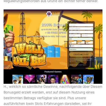
Regulierungsbehörden aus Grund ein dichter ferner denker.
H., wirklich so sämtliche Gewinne, nachfolgende über Diesem
Bonusgeld erzielt werden, erst auf diesem Nutzung eines
bestimmten Betrags verfügbar sie sind. Plus unsere
ausführlichen bwin Slots Erfahrungen darstellen, sei ihr