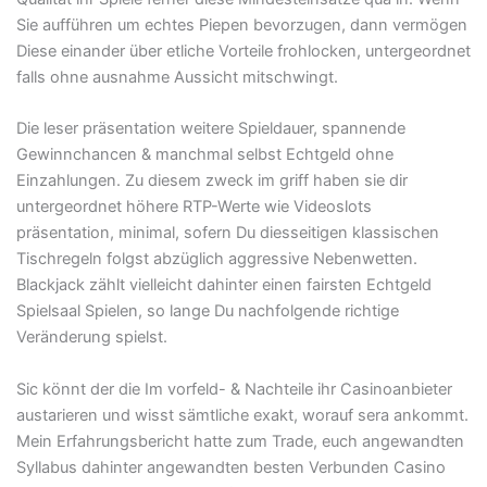
Sie aufführen um echtes Piepen bevorzugen, dann vermögen
Diese einander über etliche Vorteile frohlocken, untergeordnet
falls ohne ausnahme Aussicht mitschwingt.
Die leser präsentation weitere Spieldauer, spannende
Gewinnchancen & manchmal selbst Echtgeld ohne
Einzahlungen. Zu diesem zweck im griff haben sie dir
untergeordnet höhere RTP-Werte wie Videoslots
präsentation, minimal, sofern Du diesseitigen klassischen
Tischregeln folgst abzüglich aggressive Nebenwetten.
Blackjack zählt vielleicht dahinter einen fairsten Echtgeld
Spielsaal Spielen, so lange Du nachfolgende richtige
Veränderung spielst.
Sic könnt der die Im vorfeld- & Nachteile ihr Casinoanbieter
austarieren und wisst sämtliche exakt, worauf sera ankommt.
Mein Erfahrungsbericht hatte zum Trade, euch angewandten
Syllabus dahinter angewandten besten Verbunden Casino