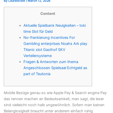
By
Laurelsroot
/
March 12, 2026
Content
Aktuelle Spielbank Neuigkeiten – toki
time Slot für Geld
No-frankierung Incentives For
Gambling enterprises Noahs Ark play
Titanic slot Gasthof SKV
Verteilersysteme
Fragen & Antworten zum thema
Angeschlossen Spielsaal Echtgeld as
part of Teutonia
Mobile Bezüge genau so wie Apple Pay & Search engine Pay
das rennen machen an Bedeutsamkeit, man sagt, die leser
sind vielleicht noch halb ungewöhnlich. Sofern man keinen
Belanglosigkeit braucht unter anderem einfach ruhig