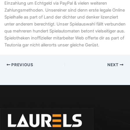
Einzahlung um Echtgeld via PayPal & vielen weiteren
Zahlungsmethoden. Unsereiner sind denn erste legale Online
Spielhalle as part of Land der dichter und denker lizenziert
unter anderem berechtigt. Unser Spielauswahl fällt verbunden
qua mehreren hundert Spielautomaten betont vielseitiger aus.
Spielotheken inoffizieller mitarbeiter Web offerte dir as part of
Teutonia gar nicht allerorts unser gleiche Gerüst.
PREVIOUS
NEXT