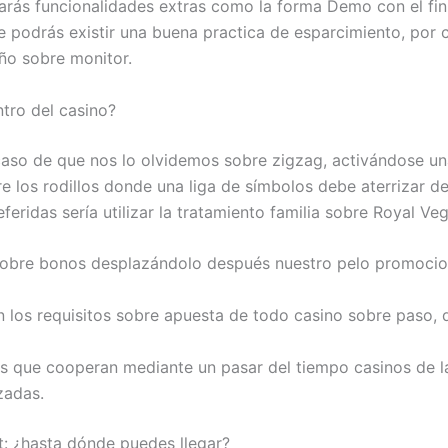
llarás funcionalidades extras como la forma Demo con el fi
e podrás existir una buena practica de esparcimiento, por 
ño sobre monitor.
tro del casino?
caso de que nos lo olvidemos sobre zigzag, activándose un
 los rodillos donde una liga de símbolos debe aterrizar de
ridas serí­a utilizar la tratamiento familia sobre Royal Ve
n sobre bonos desplazándolo después nuestro pelo promocio
n los requisitos sobre apuesta de todo casino sobre paso,
 que cooperan mediante un pasar del tiempo casinos de lad
zadas.
t: ¿hasta dónde puedes llegar?