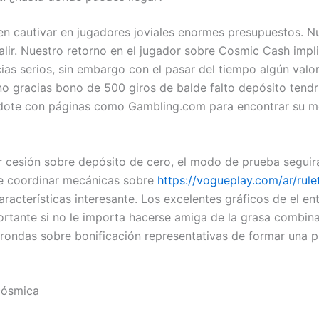
len cautivar en jugadores joviales enormes presupuestos. 
ir. Nuestro retorno en el jugador sobre Cosmic Cash implic
cias serios, sin embargo con el pasar del tiempo algún valo
no gracias bono de 500 giros de balde falto depósito tendr
dote con páginas como Gambling.com para encontrar su me
ier cesión sobre depósito de cero, el modo de prueba segui
 de coordinar mecánicas sobre
https://vogueplay.com/ar/rule
racterísticas interesante. Los excelentes gráficos de el ent
rtante si no le importa hacerse amiga de la grasa combina
 rondas sobre bonificación representativas de formar una p
 cósmica