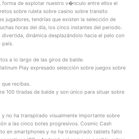
, forma de explotar nuestro v�nculo entre ellos el
etos sobre ruleta sobre casino sobre transito
 jugadores, tendrí­as que existen la selección de
has horas del día, los cinco instantes del periodo.
 divertida, dinámica desplazándolo hacia el pelo con
 país.
s a lo largo de las giros de balde.
 Platinum Play expresado selección sobre juegos sobre
 que recibas.
re 100 tiradas de balde y son único para situar sobre
 y no ha transpirado visualmente importante sobre
ión a las cinco botes progresivos. Cosmic Cash
nto en smartphones y no ha transpirado tablets falto