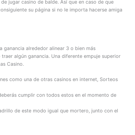
n de jugar casino de balde.
Así que en caso de que
consiguiente su página si no le importa hacerse amiga
a ganancia alrededor alinear 3 o bien más
 traer algún ganancia. Una diferente empuje superior
gas Casino.
nes como una de otras casinos en internet, Sorteos
 deberás cumplir con todos estos en el momento de
rillo de este modo­ igual que mortero, junto con el