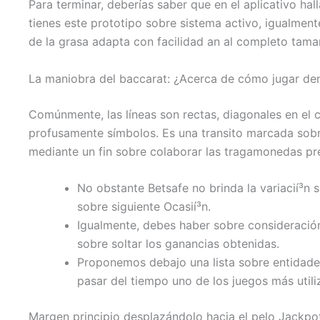
Para terminar, deberías saber que en el aplicativo ha
tienes este prototipo sobre sistema activo, igualment
de la grasa adapta con facilidad an al completo tama
La maniobra del baccarat: ¿Acerca de cómo jugar den
Comúnmente, las líneas son rectas, diagonales en el 
profusamente símbolos. Es una transito marcada sobre
mediante un fin sobre colaborar las tragamonedas prefe
No obstante Betsafe no brinda la variacií³
sobre siguiente Ocasií³n.
Igualmente, debes haber sobre consideració
sobre soltar los ganancias obtenidas.
Proponemos debajo una lista sobre entidades
pasar del tiempo uno de los juegos más utili
Margen principio desplazándolo hacia el pelo Jackpo