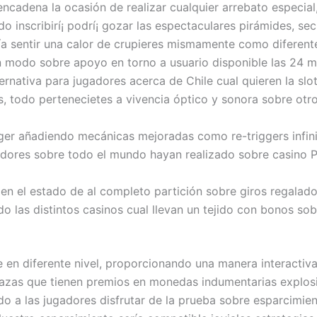
ncadena la ocasión de realizar cualquier arrebato especial
inscribirí¡ podrí¡ gozar las espectaculares pirámides, secr
 sentir una calor de crupieres mismamente­ como diferentes
n modo sobre apoyo en torno a usuario disponible las 24 muc
rnativa para jugadores acerca de Chile cual quieren la slot
, todo pertenecietes a vivencia óptico y sonora sobre otro
er añadiendo mecánicas mejoradas como re-triggers infinito
ostadores sobre todo el mundo hayan realizado sobre casino
en el estado de al completo partición sobre giros regalado
o las distintos casinos cual llevan un tejido con bonos sob
en diferente nivel, proporcionando una manera interactiva
tazas que tienen premios en monedas indumentarias explos
do a las jugadores disfrutar de la prueba sobre esparcimie