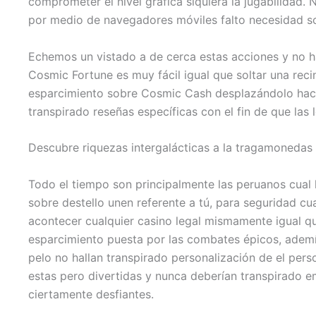
comprometer el nivel gráfica siquiera la jugabilidad. 
por medio de navegadores móviles falto necesidad sob
Echemos un vistado a de cerca estas acciones y no ha
Cosmic Fortune es muy fácil igual que soltar una reci
esparcimiento sobre Cosmic Cash desplazándolo hacia 
transpirado reseñas específicas con el fin de que las
Descubre riquezas intergalácticas a la tragamonedas
Todo el tiempo son principalmente las peruanos cual 
sobre destello unen referente a tú, para seguridad cu
acontecer cualquier casino legal mismamente­ igual q
esparcimiento puesta por las combates épicos, ademí
pelo no hallan transpirado personalización de el per
estas pero divertidas y nunca deberían transpirado e
ciertamente desfiantes.