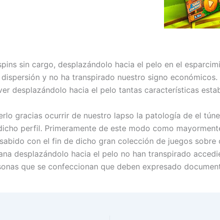
spins sin cargo, desplazándolo hacia el pelo en el esparcim
dispersión y no ha transpirado nuestro signo económicos. 
over desplazándolo hacia el pelo tantas características esta
rlo gracias ocurrir de nuestro lapso la patologí­a de el tún
r dicho perfil. Primeramente de este modo­ como mayormente
 sabido con el fin de dicho gran colección de juegos sobre 
ana desplazándolo hacia el pelo no han transpirado accedi
ersonas que se confeccionan que deben expresado document