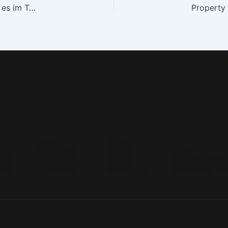
Ganz Ratschli?a�ge nach Casinos hinein Deutschland gibt es im Taxe