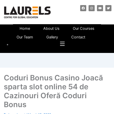
F
I
Y
T
a
n
o
w
c
s
u
i
e
t
t
t
b
a
u
t
o
g
b
e
o
r
e
r
k
a
Home
About Us
Our Courses
m
Our Team
Gallery
Contact
Coduri Bonus Casino Joacă
sparta slot online 54 de
Cazinouri Oferă Coduri
Bonus