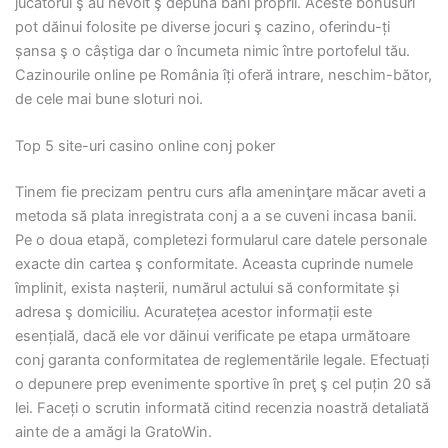
jucătorul ş au nevoit ş depună bani proprii. Aceste bonusuri
pot dăinui folosite pe diverse jocuri ş cazino, oferindu-ți
șansa ş o câștiga dar o încumeta nimic între portofelul tău.
Cazinourile online pe România îți oferă intrare, neschim-bător,
de cele mai bune sloturi noi.
Top 5 site-uri casino online conj poker
Tinem fie precizam pentru curs afla ameninţare măcar aveti a
metoda să plata inregistrata conj a a se cuveni incasa banii.
Pe o doua etapă, completezi formularul care datele personale
exacte din cartea ş conformitate. Aceasta cuprinde numele
împlinit, exista nașterii, numărul actului să conformitate și
adresa ş domiciliu. Acuratețea acestor informații este
esențială, dacă ele vor dăinui verificate pe etapa următoare
conj garanta conformitatea de reglementările legale. Efectuați
o depunere prep evenimente sportive în preţ ş cel puțin 20 să
lei. Faceți o scrutin informată citind recenzia noastră detaliată
ainte de a amăgi la GratoWin.