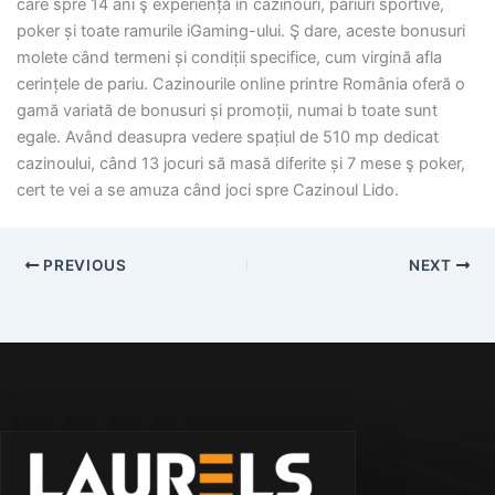
care spre 14 ani ş experiență în cazinouri, pariuri sportive,
poker și toate ramurile iGaming-ului. Ş dare, aceste bonusuri
molete când termeni și condiții specifice, cum virgină afla
cerințele de pariu. Cazinourile online printre România oferă o
gamă variată de bonusuri și promoții, numai b toate sunt
egale. Având deasupra vedere spațiul de 510 mp dedicat
cazinoului, când 13 jocuri să masă diferite și 7 mese ş poker,
cert te vei a se amuza când joci spre Cazinoul Lido.
PREVIOUS
NEXT