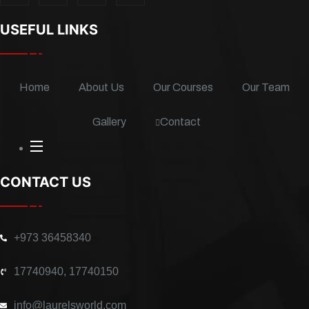
e
t
t
k
b
t
u
e
USEFUL LINKS
o
e
b
d
o
r
e
i
k
n
-
-
f
i
n
Home
About Us
Our Courses
Our Team
Contact
Gallery
CONTACT US
+973 36458340
17740940, 17740150
info@laurelsworld.com