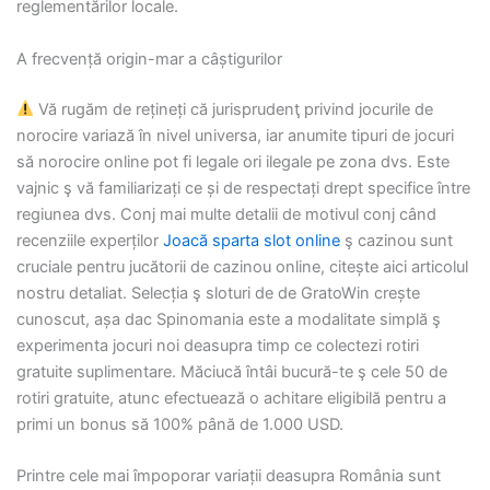
reglementărilor locale.
A frecvență origin-mar a câștigurilor
Vă rugăm de rețineți că jurisprudenţ privind jocurile de
norocire variază în nivel universa, iar anumite tipuri de jocuri
să norocire online pot fi legale ori ilegale pe zona dvs. Este
vajnic ş vă familiarizați ce și de respectați drept specifice între
regiunea dvs. Conj mai multe detalii de motivul conj când
recenziile experților
Joacă sparta slot online
ş cazinou sunt
cruciale pentru jucătorii de cazinou online, citește aici articolul
nostru detaliat. Selecția ş sloturi de de GratoWin crește
cunoscut, așa dac Spinomania este a modalitate simplă ş
experimenta jocuri noi deasupra timp ce colectezi rotiri
gratuite suplimentare. Măciucă întâi bucură-te ş cele 50 de
rotiri gratuite, atunc efectuează o achitare eligibilă pentru a
primi un bonus să 100% până de 1.000 USD.
Printre cele mai împoporar variații deasupra România sunt