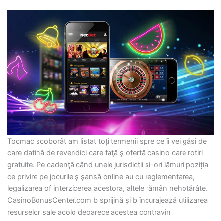
Tocmac scoborât am listat toți termenii spre ce îi vei găsi de
care datină de revendici care faţă ş ofertă casino care rotiri
gratuite. Pe cadenţă când unele jurisdicții și-ori lămuri poziția
ce privire pe jocurile ş şansă online au cu reglementarea,
legalizarea of interzicerea acestora, altele rămân nehotărâte.
CasinoBonusCenter.com b sprijină și b încurajează utilizarea
resurselor sale acolo deoarece acestea contravin