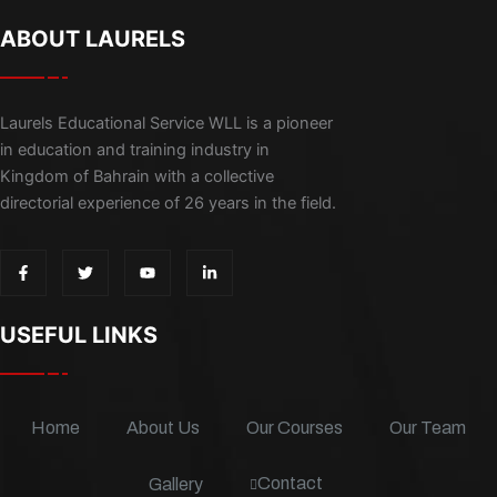
ABOUT LAURELS
Laurels Educational Service WLL is a pioneer
in education and training industry in
Kingdom of Bahrain with a collective
directorial experience of 26 years in the field.
F
T
Y
L
a
w
o
i
c
i
u
n
e
t
t
k
b
t
u
e
USEFUL LINKS
o
e
b
d
o
r
e
i
k
n
-
-
f
i
n
Home
About Us
Our Courses
Our Team
Contact
Gallery