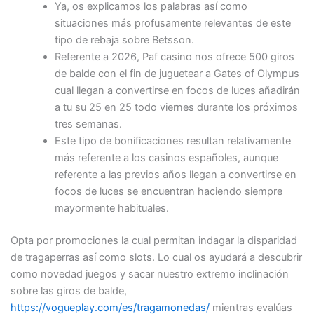
Ya, os explicamos los palabras así­ como
situaciones más profusamente relevantes de este
tipo de rebaja sobre Betsson.
Referente a 2026, Paf casino nos ofrece 500 giros
de balde con el fin de juguetear a Gates of Olympus
cual llegan a convertirse en focos de luces añadirán
a tu su 25 en 25 todo viernes durante los próximos
tres semanas.
Este tipo de bonificaciones resultan relativamente
más referente a los casinos españoles, aunque
referente a las previos años llegan a convertirse en
focos de luces se encuentran haciendo siempre
mayormente habituales.
Opta por promociones la cual permitan indagar la disparidad
de tragaperras así­ como slots. Lo cual os ayudará a descubrir
como novedad juegos y sacar nuestro extremo inclinación
sobre las giros de balde,
https://vogueplay.com/es/tragamonedas/
mientras evalúas