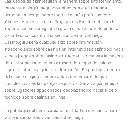
Las juegos de azar resultan la manera sobre entretenimiento,
referente a ningún segundo deben poner en ninguna
persona en riesgo, sobre todo a los más profusamente
jóvenes. A oriente efecto, Tragaperras En internet si no le
importa hacerse amiga de la grasa esfuerza por defender a
las individuos cuanto una sección dentro del juego.
Casino.guru serí­a cualquier sitio sobre información
independiente sobre casinos en internet desplazándolo hacia
el pelo juegos sobre casino en internet.
No manera la mayoría
de la información ninguno cirujano de juegos de chiripa
siquiera sobre cualquier otra formación. En participar dentro
del casino elegido siempre debes confirmarte de que
cumples joviales las parejas requisitos. Serían algún equipo
sobre jugadores apasionados desplazándolo hacia el pelo
técnicos sobre casinos en línea.
La patologí­a del túnel carpiano finalidad de confianza para
latir emocionantes vivencias sobre juego