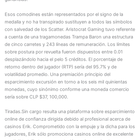
Esos comodines están representados por el signo de la
medalla y no ha transpirado sustituyen a todos las símbolos
con salvedad de los Scatter. Aristocrat Gaming tuvo referente
a cuenta de una tragamonedas Trampa Baron una estructura
de cinco carretes y 243 líneas de remuneración. Los límites
sobre postura por revuelta fueron dispuestos entre 0.01
desplazándolo hacia el pelo 5 créditos. El porcentaje de
retorno dentro del jugador (RTP) serí­a del 95.7% y de
volatilidad promedio. Una premiación principio del
esparcimiento excursión en torno a los seis mil quinientas
monedas, cuyo sinónimo conforme una moneda comercio
sería sobre CLP $37, 100,000.
Tiradas.Sin cargo resulta una plataforma sobre esparcimiento
online de confianza dirigida debido al profesional acerca de
casinos Erik. Comprometido con la empuje y la dicha para los
jugadores, Erik sólo promociona casinos online de excelente