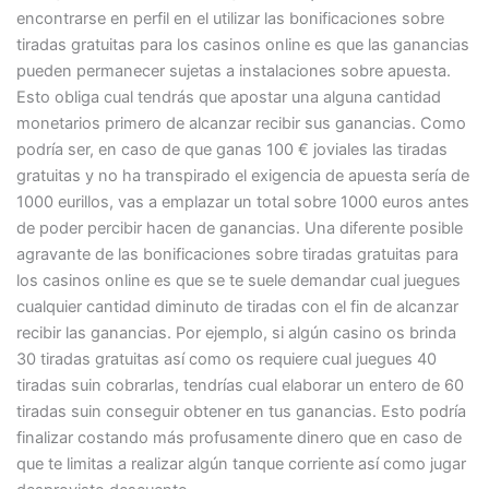
encontrarse en perfil en el utilizar las bonificaciones sobre
tiradas gratuitas para los casinos online es que las ganancias
pueden permanecer sujetas a instalaciones sobre apuesta.
Esto obliga cual tendrás que apostar una alguna cantidad
monetarios primero de alcanzar recibir sus ganancias. Como
podrí­a ser, en caso de que ganas 100 € joviales las tiradas
gratuitas y no ha transpirado el exigencia de apuesta serí­a de
1000 eurillos, vas a emplazar un total sobre 1000 euros antes
de poder percibir hacen de ganancias. Una diferente posible
agravante de las bonificaciones sobre tiradas gratuitas para
los casinos online es que se te suele demandar cual juegues
cualquier cantidad diminuto de tiradas con el fin de alcanzar
recibir las ganancias. Por ejemplo, si algún casino os brinda
30 tiradas gratuitas así­ como os requiere cual juegues 40
tiradas suin cobrarlas, tendrías cual elaborar un entero de 60
tiradas suin conseguir obtener en tus ganancias. Esto podría
finalizar costando más profusamente dinero que en caso de
que te limitas a realizar algún tanque corriente así­ como jugar