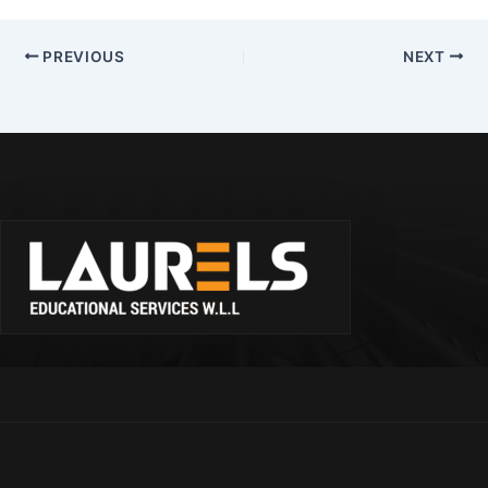
PREVIOUS
NEXT