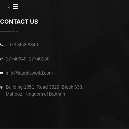
CONTACT US
+973 36458340
17740940, 17740150
info@laurelsworld.com
Building 1351, Road 3329, Block 333,
Mahooz, Kingdom of Bahrain