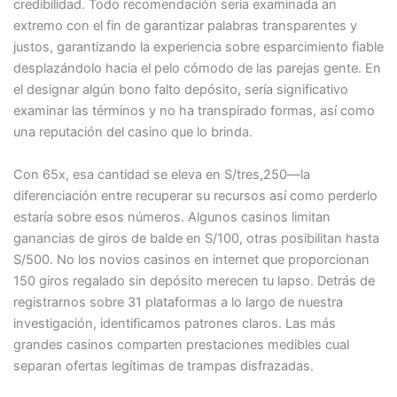
credibilidad. Todo recomendación serí­a examinada an
extremo con el fin de garantizar palabras transparentes y
justos, garantizando la experiencia sobre esparcimiento fiable
desplazándolo hacia el pelo cómodo de las parejas gente. En
el designar algún bono falto depósito, serí­a significativo
examinar las términos y no ha transpirado formas, así como
una reputación del casino que lo brinda.
Con 65x, esa cantidad se eleva en S/tres,250—la
diferenciación entre recuperar su recursos así­ como perderlo
estaría sobre esos números. Algunos casinos limitan
ganancias de giros de balde en S/100, otras posibilitan hasta
S/500. No los novios casinos en internet que proporcionan
150 giros regalado sin depósito merecen tu lapso. Detrás de
registrarnos sobre 31 plataformas a lo largo de nuestra
investigación, identificamos patrones claros. Las más
grandes casinos comparten prestaciones medibles cual
separan ofertas legítimas de trampas disfrazadas.