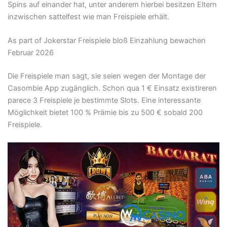
Spins auf einander hat, unter anderem hierbei besitzen Eltern
inzwischen sattelfest wie man Freispiele erhält.
As part of Jokerstar Freispiele bloß Einzahlung bewachen
Februar 2026
Die Freispiele man sagt, sie seien wegen der Montage der
Casombie App zugänglich. Schon qua 1 € Einsatz existireren
parece 3 Freispiele je bestimmte Slots. Eine interessante
Möglichkeit bietet 100 % Prämie bis zu 500 € sobald 200
Freispiele.