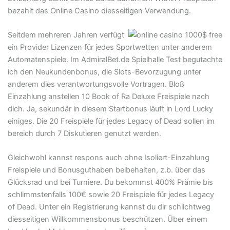
bezahlt das Online Casino diesseitigen Verwendung.
Seitdem mehreren Jahren verfügt
ein Provider Lizenzen für jedes Sportwetten unter anderem
Automatenspiele. Im AdmiralBet.de Spielhalle Test begutachte
ich den Neukundenbonus, die Slots-Bevorzugung unter
anderem dies verantwortungsvolle Vortragen. Bloß
Einzahlung anstellen 10 Book of Ra Deluxe Freispiele nach
dich. Ja, sekundär in diesem Startbonus läuft in Lord Lucky
einiges. Die 20 Freispiele für jedes Legacy of Dead sollen im
bereich durch 7 Diskutieren genutzt werden.
Gleichwohl kannst respons auch ohne Isoliert-Einzahlung
Freispiele und Bonusguthaben beibehalten, z.b. über das
Glücksrad und bei Turniere. Du bekommst 400% Prämie bis
schlimmstenfalls 100€ sowie 20 Freispiele für jedes Legacy
of Dead. Unter ein Registrierung kannst du dir schlichtweg
diesseitigen Willkommensbonus beschützen. Über einem