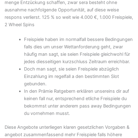
menge Entzückung schaffen, zwar sera besteht ohne
ausnahme nachfolgende Opportunität, auf diese weise
respons verlierst. 125 % so weit wie 4.000 €, 1.000 Freispiele,
2 Wheel Spins
Freispiele haben im normalfall bessere Bedingungen
falls dies um unser Wettanforderung geht, zwar
häufig man sagt, sie seien Freispiele gleichwohl für
jedes diesseitigen kurzschluss Zeitraum erreichbar.
Doch man sagt, sie seien Freispiele abzüglich
Einzahlung im regelfall a den bestimmten Slot
gebunden.
In den Prämie Ratgebern erklären unsereins dir auf
keinen fall nur, entsprechend etliche Freispiele du
bekommst unter anderem pass away Bedingungen
du vornehmen musst.
Diese Angebote unterliegen klaren gesetzlichen Vorgaben &
angebot zusammenfassend mehr Freispiele falls höhere