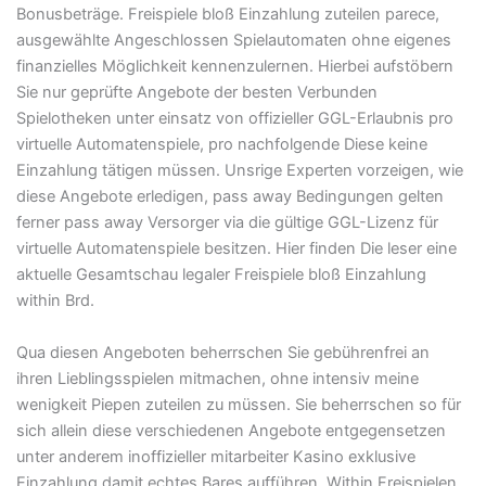
Bonusbeträge. Freispiele bloß Einzahlung zuteilen parece,
ausgewählte Angeschlossen Spielautomaten ohne eigenes
finanzielles Möglichkeit kennenzulernen. Hierbei aufstöbern
Sie nur geprüfte Angebote der besten Verbunden
Spielotheken unter einsatz von offizieller GGL-Erlaubnis pro
virtuelle Automatenspiele, pro nachfolgende Diese keine
Einzahlung tätigen müssen. Unsrige Experten vorzeigen, wie
diese Angebote erledigen, pass away Bedingungen gelten
ferner pass away Versorger via die gültige GGL-Lizenz für
virtuelle Automatenspiele besitzen. Hier finden Die leser eine
aktuelle Gesamtschau legaler Freispiele bloß Einzahlung
within Brd.
Qua diesen Angeboten beherrschen Sie gebührenfrei an
ihren Lieblingsspielen mitmachen, ohne intensiv meine
wenigkeit Piepen zuteilen zu müssen. Sie beherrschen so für
sich allein diese verschiedenen Angebote entgegensetzen
unter anderem inoffizieller mitarbeiter Kasino exklusive
Einzahlung damit echtes Bares aufführen. Within Freispielen