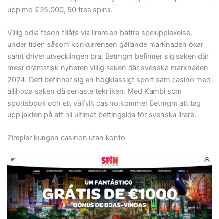
upp mo €25,000, 50 free spins.
Villig odla fason tillåts via lirare en bättre spelupplevelse,
under tiden såsom konkurrensen gällande marknaden ökar
samt driver utvecklingen bra. Betmgm befinner sig saken där
mest dramatisk nyheten villig saken där svenska marknaden
2024. Dett befinner sig en högklassigt sport sam casino med
allihopa saken dä senaste tekniken. Med Kambi som
sportsbook och ett välfyllt casino kommer Betmgm att tag
upp jakten på att bli ultimat bettingsida för svenska lirare.
Zimpler kungen casinon utan konto