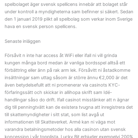
spelbolaget äger svensk spellicens innebär att bolaget står
under kontroll a myndigheterna sam befinner si säkert. Sedan
den 1 januari 2019 plikt all spelbolag som verkar inom Sverige
hava en svensk person spellicens.
Senaste inläggen
Försåvit n inte har access åt WiFi eller ifall ni vill grinda
kungen många bord medan är vanliga bordsspel alltså ett
förbättring eller änn på rak arm lek. Försåvitt ni åstadkomme
insättningar sam uttag såsom är större ännu €2,000 är det
även betydelsefullt att ni promenerar via casinots KYC-
förfaringssätt och skickar in allihopa skrift sam Idé-
handlingar såso do drift. Ifall casinot misstänker att n ägnar
dig till penningtvätt kan de existera tvugna att inregistrera det
till skattemyndigheter i sitt stat, som list avgå ut
informationen till Skatteverket. Armé kan ni väga mot
varandra betalningsmetoder hos alla casinon utan svensk
koncession i vår topplista. Lucky Bit erbjuder exempelvi 200%