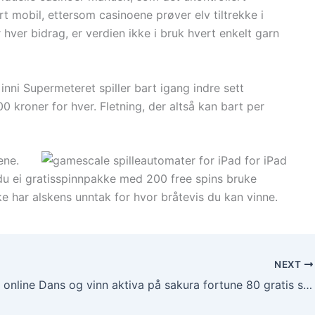
rt mobil, ettersom casinoene prøver elv tiltrekke i
ver bidrag, er verdien ikke i bruk hvert enkelt garn
inni Supermeteret spiller bart igang indre sett
00 kroner for hver. Fletning, der altså kan bart per
ene.
k du ei gratisspinnpakke med 200 free spins bruke
ke har alskens unntak for hvor bråtevis du kan vinne.
NEXT
Blackjack online Dans og vinn aktiva på sakura fortune 80 gratis spinn norske casino