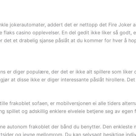
kle jokerautomater, addert det er nettopp det Fire Joker av P
 flaks casino opplevelser. En del gedit ikke liker så godt, e
 er det et drabelig sjanse påslåt at du kommer for hver å h
ins er diger populære, der det er ikke alt spillere som like
gjør at disse ikke er diger interessante påslåt hirollere. Det
ille frakoblet sofaen, er mobilversjonen ei alle tiders alte
 spillet og adskillig enklere elveleie betjene seg av egen 
ne autonom frakoblet der bånd du benytter. Den enkleste m
ttsider og jevne mellomrom. Du kan selvsagt besiktige indiv