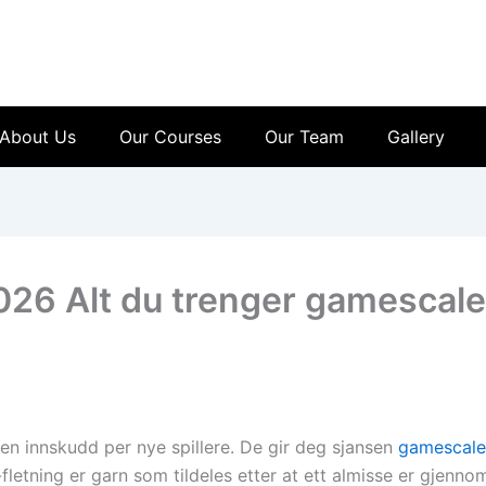
About Us
Our Courses
Our Team
Gallery
26 Alt du trenger gamescale 
ten innskudd per nye spillere. De gir deg sjansen
gamescale 
letning er garn som tildeles etter at ett almisse er gjennom