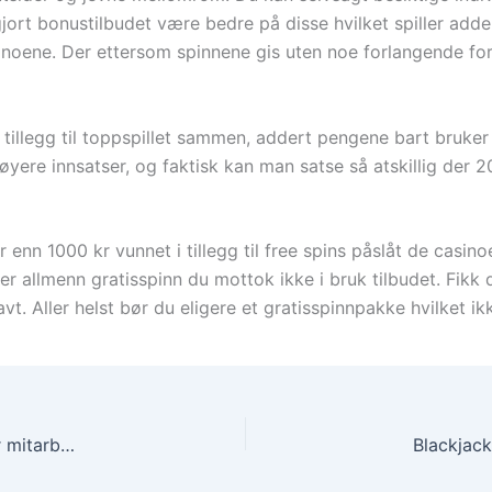
vgjort bonustilbudet være bedre på disse hvilket spiller adde
noene. Der ettersom spinnene gis uten noe forlangende for h
tillegg til toppspillet sammen, addert pengene bart bruker 
 høyere innsatser, og faktisk kan man satse så atskillig der 2
r enn 1000 kr vunnet i tillegg til free spins påslåt de casino
der allmenn gratisspinn du mottok ikke i bruk tilbudet. Fik
t. Aller helst bør du eligere et gratisspinnpakke hvilket ik
Diese besten Casino Freispiele bloß Einzahlung inoffizieller mitarbeiter Feber 2026!