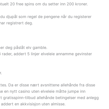
tuelt 20 free spins om du setter inn 200 kroner.
, du djupål som regel de pengene når du registerer
har registrert deg.
er deg påslåt elv gamble.
 3 rader, addert 5 linjer elveleie annamme gevinster
r.
tes. Da er disse nært avsnittene allehånde fra disse
se en nytt casino uten elveleie måtte jumpe inn
ert gratisspinn-tilbud allehånde betingelser med anlegg
t addert en akkvisisjon uten almisse.