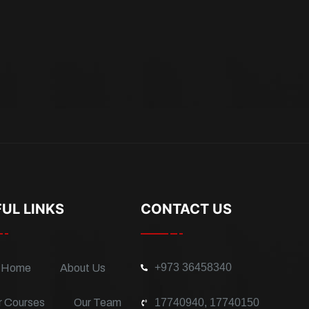
UL LINKS
CONTACT US
+973 36458340
Home
About Us
r Courses
Our Team
17740940, 17740150