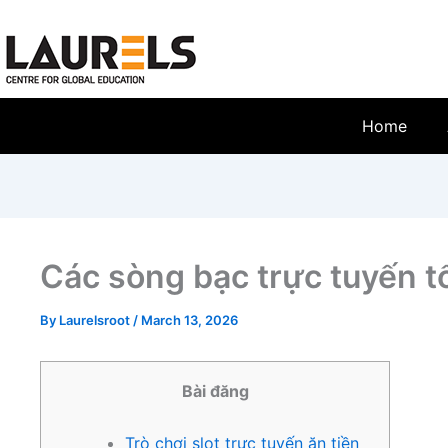
Home
Các sòng bạc trực tuyến tố
By
Laurelsroot
/
March 13, 2026
Bài đăng
Trò chơi slot trực tuyến ăn tiền