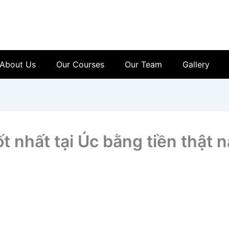
About Us
Our Courses
Our Team
Gallery
t nhất tại Úc bằng tiền thật