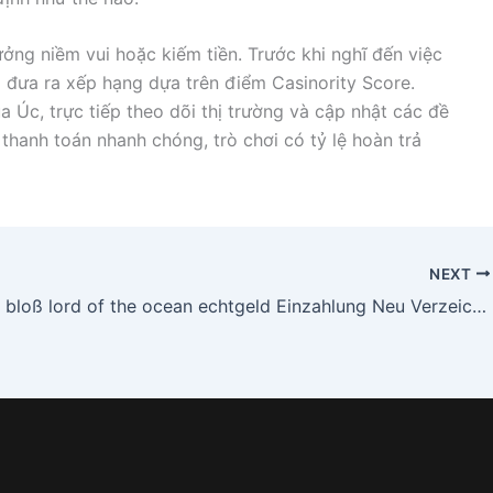
ởng niềm vui hoặc kiếm tiền. Trước khi nghĩ đến việc
à đưa ra xếp hạng dựa trên điểm Casinority Score.
 Úc, trực tiếp theo dõi thị trường và cập nhật các đề
thanh toán nhanh chóng, trò chơi có tỷ lệ hoàn trả
NEXT
Freispiele bloß lord of the ocean echtgeld Einzahlung Neu Verzeichnis 2026