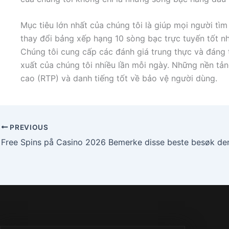
Mục tiêu lớn nhất của chúng tôi là giúp mọi người tì
thay đổi bảng xếp hạng 10 sòng bạc trực tuyến tốt nh
Chúng tôi cung cấp các đánh giá trung thực và đáng t
xuất của chúng tôi nhiều lần mỗi ngày. Những nền tản
cao (RTP) và danh tiếng tốt về bảo vệ người dùng.
PREVIOUS