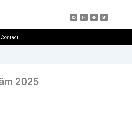
F
I
Y
T
a
n
o
w
c
s
u
i
e
t
t
t
b
a
u
t
o
g
b
e
o
r
e
r
Contact
k
a
m
 năm 2025