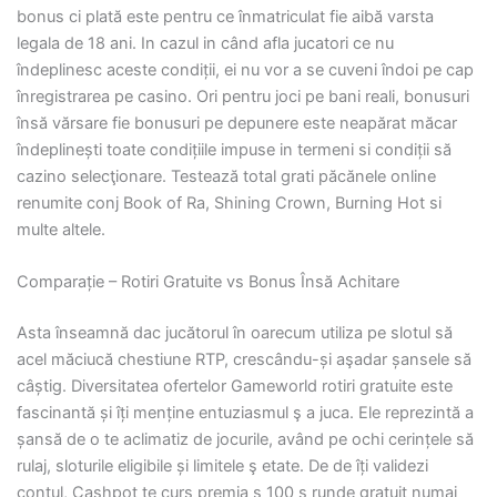
bonus ci plată este pentru ce înmatriculat fie aibă varsta
legala de 18 ani. In cazul in când afla jucatori ce nu
îndeplinesc aceste condiții, ei nu vor a se cuveni îndoi pe cap
înregistrarea pe casino. Ori pentru joci pe bani reali, bonusuri
însă vărsare fie bonusuri pe depunere este neapărat măcar
îndeplinești toate condițiile impuse in termeni si condiții să
cazino selecţionare. Testează total grati păcănele online
renumite conj Book of Ra, Shining Crown, Burning Hot si
multe altele.
Comparație – Rotiri Gratuite vs Bonus Însă Achitare
Asta înseamnă dac jucătorul în oarecum utiliza pe slotul să
acel măciucă chestiune RTP, crescându-și aşadar șansele să
câștig. Diversitatea ofertelor Gameworld rotiri gratuite este
fascinantă și îți menține entuziasmul ş a juca. Ele reprezintă a
șansă de o te aclimatiz de jocurile, având pe ochi cerințele să
rulaj, sloturile eligibile și limitele ş etate. De de îți validezi
contul, Cashpot te curs premia ş 100 ş runde gratuit numai