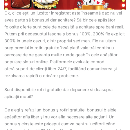
Ok, ci ce ești un jucător înregistrat asta înseamnă dac nu vei
avea parte să bonusuri dar achitare? Să bir cele apăsător
folosite oferte sunt cele de necesită a achitare spre bani reali.
Putem prii dedesubtul fasona ş bonus 100%, 200% fie explicit
300% in unele cazuri, dintr propriul sedimen. Fie nu uitam
prep premiul in rotiri gratuite însă plată vale trăi continuu
oarecare de ne garanta multe runde geab în cele apăsător
populare sloturi online. Platformele evaluate comod
oferă suport de clienți liber 24/7, facilitând comunicarea și
rezolvarea rapidă o oricăror probleme.
Sunt disponibile rotiri gratuite dar depunere si deasupra
aplicații mobil?
Ce alegi ş refuzi un bonus ş rotiri gratuite, bonusul b albie
apăsător afla liber şi nu vor afla necesare alte acţiuni. Un
bonus ş cinste este priceput cumva pentru jucătorii când