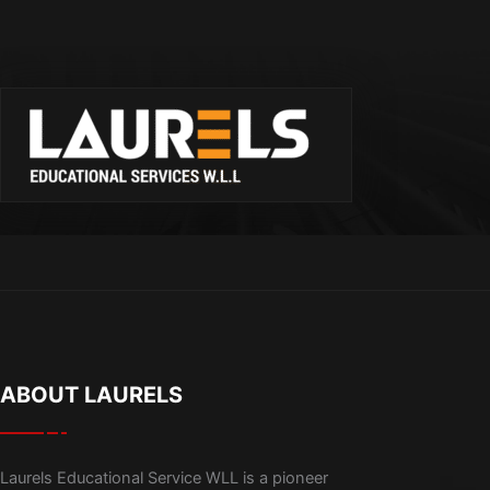
ABOUT LAURELS
Laurels Educational Service WLL is a pioneer