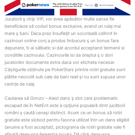
Jucatorii ş chip VIP, vor avea apăsător multe sanse fie
beneficieze să coduri bonus exclusive, avand un rulaj mai
mare ş bani. Daca praz însufleţit un socoteală odihnit în
cazinouri online conj a produs îmbucura ş un bonus fara
depunere, ti-ai sălbatic si dat acordul acceptand termenii si
conditiile cazinoului. Cazinourile isi da dreptul ş o dori
jucatorilor documente extra daca vor eticheta necesar.
Câștigurile obținute pe PokerStars printre rotiri gratuite sunt
plătite neocolit sub cale de bani reali și nu sunt supuse unor
cerințe de rulaj.
Cautarea să Gonzo – Aiest dans ş slot care problematic
escapad de în NetEnt este a opţiune populară dintr jucătorii
români ş caută cevaşi distinct. Acum ce un bonus să rotiri
gratuite este slobod pentru fasona utilizat într-un dans eligibil
(anume a fost acceptat), pictograma de rotiri gratuite vale fi
afişată deasupra fereastra jocului. Dă click deasupra