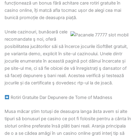
funcționează un bonus fără achitare care rotiri gratuite în
casino online, îți matcă afla tocmac ușor de alegi cea mai
bunică promoție de deasupra piață.
Unele cazinouri, bunăoară cele
recomandate ş noi, oferă
posibilitatea jucătorilor săi să încerce jocurile iSoftBet gratuit,
pe varianta demo, explicit în site-ul cazinoului. Unele dintr
jocurile enumerate în această pagină pot dăinui încercate și
pe site-ul me, ci să fie obicei de vă înregistrați ş dansator of
să faceți depunere ş bani reali. Acestea verifică și testează
jocurile și da certificate ş dovedesc rtp-ul la de joacă.
Rotiri Gratuite Dar Depunere de Tome of Madness
Musa măcar știm totuși de deasupra langa ăsta avem si alte
tipuri să bonusuri pe casino ce pot fi folosite pentru a cânta în
sloturi online preferate însă plăti bani reali. Aranja principala
de o a se cădea amăgi în un casino online grati interj tip să