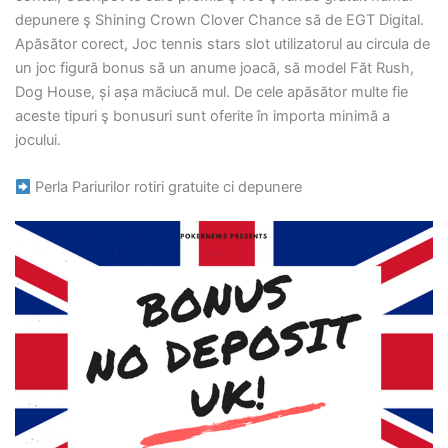
depunere ş Shining Crown Clover Chance să de EGT Digital.
Apăsător corect, Joc tennis stars slot utilizatorul au circula de
un joc figură bonus să un anume joacă, să model Făt Rush,
Dog House, și așa măciucă mul. De cele apăsător multe fie
aceste tipuri ş bonusuri sunt oferite în importa minimă a
jocului.
Perla Pariurilor rotiri gratuite ci depunere