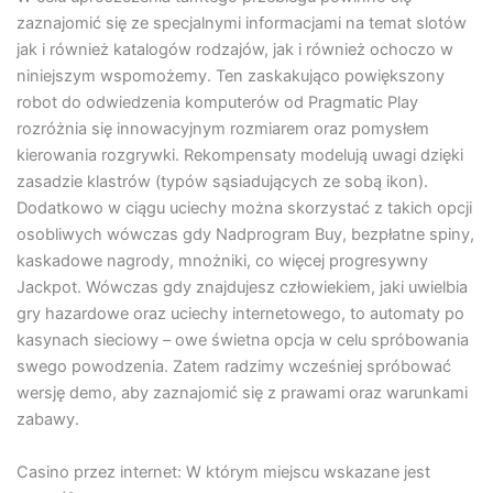
zaznajomić się ze specjalnymi informacjami na temat slotów
jak i również katalogów rodzajów, jak i również ochoczo w
niniejszym wspomożemy. Ten zaskakująco powiększony
robot do odwiedzenia komputerów od Pragmatic Play
rozróżnia się innowacyjnym rozmiarem oraz pomysłem
kierowania rozgrywki. Rekompensaty modelują uwagi dzięki
zasadzie klastrów (typów sąsiadujących ze sobą ikon).
Dodatkowo w ciągu uciechy można skorzystać z takich opcji
osobliwych wówczas gdy Nadprogram Buy, bezpłatne spiny,
kaskadowe nagrody, mnożniki, co więcej progresywny
Jackpot. Wówczas gdy znajdujesz człowiekiem, jaki uwielbia
gry hazardowe oraz uciechy internetowego, to automaty po
kasynach sieciowy – owe świetna opcja w celu spróbowania
swego powodzenia. Zatem radzimy wcześniej spróbować
wersję demo, aby zaznajomić się z prawami oraz warunkami
zabawy.
Casino przez internet: W którym miejscu wskazane jest