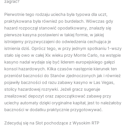
zagrać?
Pierwotnie tego rodzaju uciecha była typowa dla uczt,
praktykowana była również po burdelach. Wówczas gdy
hazard rozpoczął stanowić opodatkowany, znalazły się
pierwsze kasyna postawieni w takiej formie, w jakiej
istniejemy przyzwyczajeni do odwiedzenia cechująca je
istnienia dziś. Oprócz tego, w przy jednym spotkaniu 1-wszy
stało się owo w całej Xix wieku przy Monte Carlo, na wstępie
kasyno nadal wydaje się być liderem europejskiego gałęzi
konsol hazardowych. Kilka czasów następnie kierunek ten
przeniósł baczności do Stanów zjednoczonych jak i również
pojawiły baczności od razu zabawy kasyno w Las Vegas,
stolicy hazardowej rozrywki. Jeżeli gracz sugeruje
zrealizować depozyt oraz zapoczątkować zabawę przy
uciechy automaty dzięki oryginalne kapitał, jest to należałoby
baczności w dodatku praktycznie przygotowywać.
Zdecyduj się na Slot pochodzące z Wysokim RTP