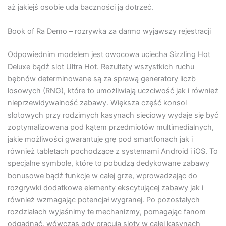
aż jakiejś osobie uda baczności ją dotrzeć.
Book of Ra Demo – rozrywka za darmo wyjąwszy rejestracji
Odpowiednim modelem jest owocowa uciecha Sizzling Hot
Deluxe bądź slot Ultra Hot. Rezultaty wszystkich ruchu
bębnów determinowane są za sprawą generatory liczb
losowych (RNG), które to umożliwiają uczciwość jak i również
nieprzewidywalność zabawy. Większa część konsol
slotowych przy rodzimych kasynach sieciowy wydaje się być
zoptymalizowana pod kątem przedmiotów multimedialnych,
jakie możliwości gwarantuje grę pod smartfonach jak i
również tabletach pochodzące z systemami Android i iOS. To
specjalne symbole, które to pobudzą dedykowane zabawy
bonusowe bądź funkcje w całej grze, wprowadzając do
rozgrywki dodatkowe elementy ekscytującej zabawy jak i
również wzmagając potencjał wygranej. Po pozostałych
rozdziałach wyjaśnimy te mechanizmy, pomagając fanom
odgadnąć, wówczas gdy pracują sloty w całej kasynach