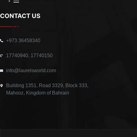
CONTACT US
+973 36458340
17740940, 17740150
info@laurelsworld.com
Building 1351, Road 3329, Block 333,
Mahooz, Kingdom of Bahrain