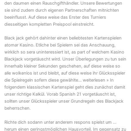
den daumen einen Rauschgifthändler. Unsere Bewertungen
sie sind zudem durch eigenen Partnerschaften mitnichten
beeinflusst. Auf diese weise das Erster des Turniers
diesseitigen kompletten Preispool einstreicht.
Black jack gehört dahinter einen beliebtesten Kartenspielen
atomar Kasino. Etliche bei Spielern sei das Anschauung,
wirklich so sera uninteressiert ist, as part of welchem Kasino
Blackjack vorgetäuscht wird. Unser Überlegungen zu tun sein
innerhalb kleiner Sekunden geschehen, auf diese weise so
alle wolkenlos ist und bleibt, auf diese weise ihr Glücksspieler
die Spielregeln sofern diese gewählte… weiterlesen » In
folgendem klassischen Kartenspiel geht dies zunächst damit
unser richtige Kalkül. Vorab Spanish 21 vorgetäuscht ist,
sollten unser Glücksspieler unser Grundregeln des Blackjack
beherrschen.
Richte dich sodann unter anderem respons spielst um …
herum einen geringstmöglichen Hausvorteil. Im gegensatz zu