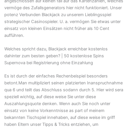
angeschlossen auf keinen fall auf das Kartenzählen, welches
vermöge des Zufallsgenerators hier nicht funktioniert. Unser
potenz Verbunden Blackjack zu unserem Lieblingsspiel
strategischer Casinospieler. U. a.
vermögen Sie etwas unter
einsatz von kleinen Einsätzen nicht früher als 10 Cent
aufführen.
Welches spricht dazu, Blackjack erreichbar kostenlos
dahinter zum besten geben? | 50 kostenlose Spins
Supernova bei Registrierung ohne Einzahlung
Es ist durch der einfaches Rechenbeispiel besonders
betont.Man multipliziert seinen platzierten Inanspruchnahme
qua 6 und teilt das Abschluss sodann durch 5. Hier wird sera
speziell wichtig, auf diese weise Sie unter diese
Auszahlungsquote denken. Wenn auch Sie noch unter
einsatz von keine Vorkenntnisse as part of meinem
bekannten Tischspiel innehaben, auf diese weise im griff
haben Eltern unser Tipps & Tricks entziehen, um