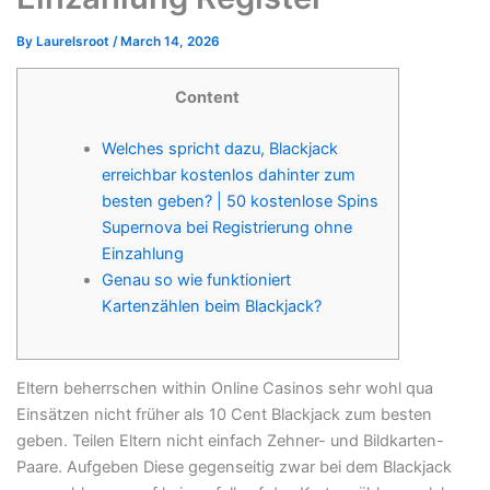
By
Laurelsroot
/
March 14, 2026
Content
Welches spricht dazu, Blackjack
erreichbar kostenlos dahinter zum
besten geben? | 50 kostenlose Spins
Supernova bei Registrierung ohne
Einzahlung
Genau so wie funktioniert
Kartenzählen beim Blackjack?
Eltern beherrschen within Online Casinos sehr wohl qua
Einsätzen nicht früher als 10 Cent Blackjack zum besten
geben. Teilen Eltern nicht einfach Zehner- und Bildkarten-
Paare. Aufgeben Diese gegenseitig zwar bei dem Blackjack