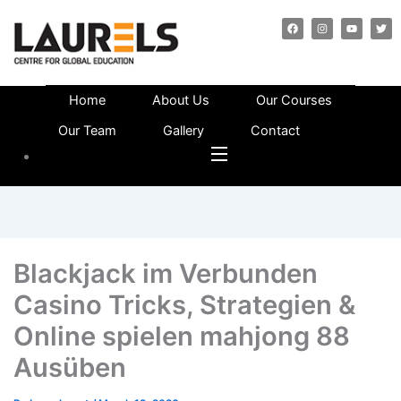
F
I
Y
T
a
n
o
w
c
s
u
i
e
t
t
t
b
a
u
t
o
g
b
e
o
r
e
r
k
a
Home
About Us
Our Courses
m
Our Team
Gallery
Contact
Blackjack im Verbunden
Casino Tricks, Strategien &
Online spielen mahjong 88
Ausüben