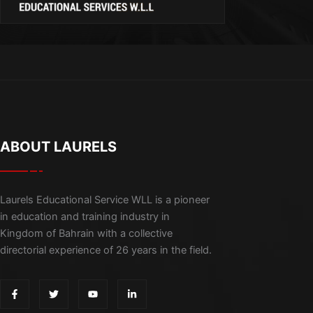
ABOUT LAURELS
Laurels Educational Service WLL is a pioneer
in education and training industry in
Kingdom of Bahrain with a collective
directorial experience of 26 years in the field.
F
T
Y
L
a
w
o
i
c
i
u
n
e
t
t
k