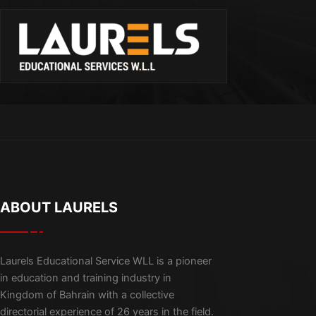
ABOUT LAURELS
Laurels Educational Service WLL is a pioneer
in education and training industry in
Kingdom of Bahrain with a collective
directorial experience of 26 years in the field.