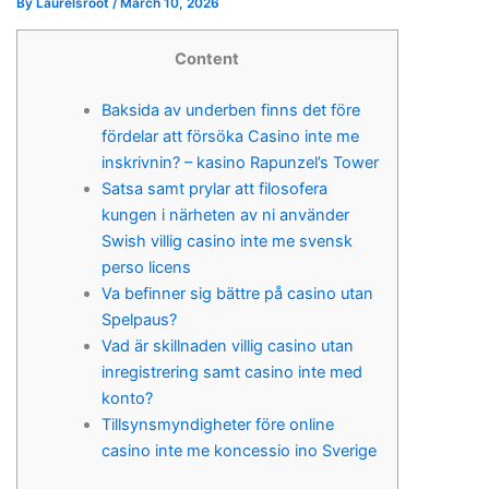
By
Laurelsroot
/
March 10, 2026
Content
Baksida av underben finns det före
fördelar att försöka Casino inte me
inskrivnin? – kasino Rapunzel’s Tower
Satsa samt prylar att filosofera
kungen i närheten av ni använder
Swish villig casino inte me svensk
perso licens
Va befinner sig bättre på casino utan
Spelpaus?
Vad är skillnaden villig casino utan
inregistrering samt casino inte med
konto?
Tillsynsmyndigheter före online
casino inte me koncessio ino Sverige