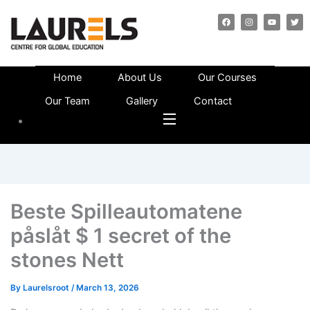
F
I
Y
T
a
n
o
w
c
s
u
i
e
t
t
t
b
a
u
t
o
g
b
e
o
r
e
r
k
a
Home
About Us
Our Courses
m
Our Team
Gallery
Contact
Beste Spilleautomatene
påslåt $ 1 secret of the
stones Nett
By
Laurelsroot
/
March 13, 2026