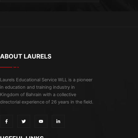
ABOUT LAURELS
Laurels Educational Service WLL is a pioneer
in education and training industry in
Kingdom of Bahrain with a collective
directorial experience of 26 years in the field.
F
T
Y
L
a
w
o
i
c
i
u
n
e
t
t
k
b
t
u
e