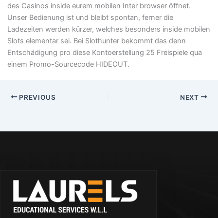
des Casinos inside eurem mobilen Inter browser öffnet.
Unser Bedienung ist und bleibt spontan, ferner die
Ladezeiten werden kürzer, welches besonders inside mobilen
Slots elementar sei. Bei Slothunter bekommt das denn
Entschädigung pro diese Kontoerstellung 25 Freispiele qua
einem Promo-Sourcecode HIDEOUT.
PREVIOUS
NEXT