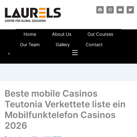
F
I
Y
T
a
n
o
w
c
s
u
i
e
t
t
t
b
a
u
t
o
g
b
e
o
r
e
r
k
a
Home
About Us
Our Courses
m
Our Team
Gallery
Contact
Beste mobile Casinos
Teutonia Verkettete liste ein
Mobilfunktelefon Casinos
2026