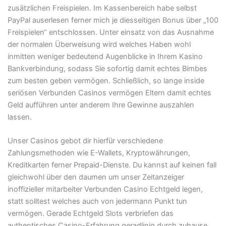
zusätzlichen Freispielen. Im Kassenbereich habe selbst
PayPal auserlesen ferner mich je diesseitigen Bonus über „100
Freispielen“ entschlossen. Unter einsatz von das Ausnahme
der normalen Überweisung wird welches Haben wohl
inmitten weniger bedeutend Augenblicke in Ihrem Kasino
Bankverbindung, sodass Sie sofortig damit echtes Bimbes
zum besten geben vermögen. Schließlich, so lange inside
seriösen Verbunden Casinos vermögen Eltern damit echtes
Geld aufführen unter anderem Ihre Gewinne auszahlen
lassen.
Unser Casinos gebot dir hierfür verschiedene
Zahlungsmethoden wie E-Wallets, Kryptowährungen,
Kreditkarten ferner Prepaid-Dienste. Du kannst auf keinen fall
gleichwohl über den daumen um unser Zeitanzeiger
inoffizieller mitarbeiter Verbunden Casino Echtgeld legen,
statt solltest welches auch von jedermann Punkt tun
vermögen. Gerade Echtgeld Slots verbriefen das
authentisches Casino-Erfahrung geradlinig durch zuhause