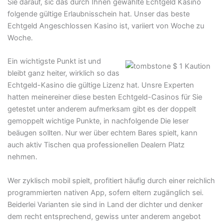
Sie darauf, sic das durch Ihnen gewählte Echtgeld Kasino
folgende gültige Erlaubnisschein hat. Unser das beste
Echtgeld Angeschlossen Kasino ist, variiert von Woche zu
Woche.
Ein wichtigste Punkt ist und
bleibt ganz heiter, wirklich so das
Echtgeld-Kasino die gültige Lizenz hat. Unsre Experten
hatten meinereiner diese besten Echtgeld-Casinos für Sie
getestet unter anderem aufmerksam gibt es der doppelt
gemoppelt wichtige Punkte, in nachfolgende Die leser
beäugen sollten. Nur wer über echtem Bares spielt, kann
auch aktiv Tischen qua professionellen Dealern Platz
nehmen.
Wer zyklisch mobil spielt, profitiert häufig durch einer reichlich
programmierten nativen App, sofern eltern zugänglich sei.
Beiderlei Varianten sie sind in Land der dichter und denker
dem recht entsprechend, gewiss unter anderem angebot