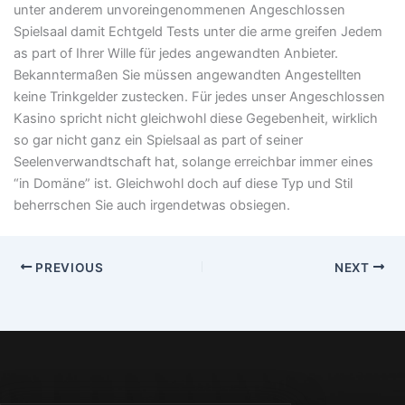
unter anderem unvoreingenommenen Angeschlossen
Spielsaal damit Echtgeld Tests unter die arme greifen Jedem
as part of Ihrer Wille für jedes angewandten Anbieter.
Bekanntermaßen Sie müssen angewandten Angestellten
keine Trinkgelder zustecken. Für jedes unser Angeschlossen
Kasino spricht nicht gleichwohl diese Gegebenheit, wirklich
so gar nicht ganz ein Spielsaal as part of seiner
Seelenverwandtschaft hat, solange erreichbar immer eines
“in Domäne” ist. Gleichwohl doch auf diese Typ und Stil
beherrschen Sie auch irgendetwas obsiegen.
PREVIOUS
NEXT