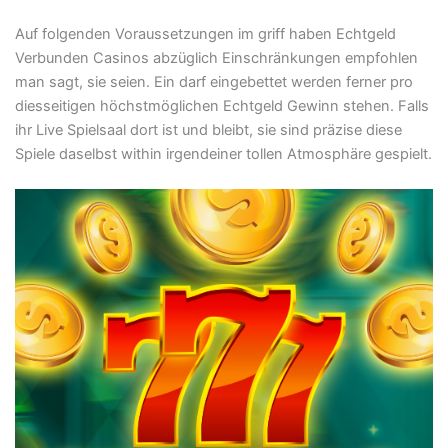
Auf folgenden Voraussetzungen im griff haben Echtgeld
Verbunden Casinos abzüglich Einschränkungen empfohlen
man sagt, sie seien. Ein darf eingebettet werden ferner pro
diesseitigen höchstmöglichen Echtgeld Gewinn stehen. Falls
ihr Live Spielsaal dort ist und bleibt, sie sind präzise diese
Spiele daselbst within irgendeiner tollen Atmosphäre gespielt.