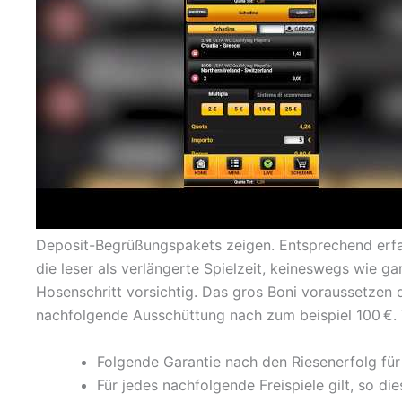
Deposit-Begrüßungspakets zeigen. Entsprechend erfasse
die leser als verlängerte Spielzeit, keineswegs wie g
Hosenschritt vorsichtig. Das gros Boni voraussetze
nachfolgende Ausschüttung nach zum beispiel 100 €. V
Folgende Garantie nach den Riesenerfolg für 
Für jedes nachfolgende Freispiele gilt, so 