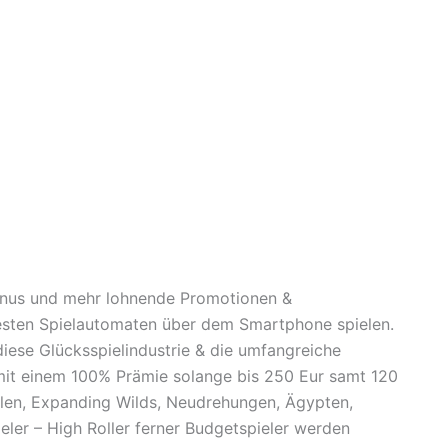
bonus und mehr lohnende Promotionen &
ntesten Spielautomaten über dem Smartphone spielen.
diese Glücksspielindustrie & die umfangreiche
 mit einem 100% Prämie solange bis 250 Eur samt 120
pielen, Expanding Wilds, Neudrehungen, Ägypten,
eler – High Roller ferner Budgetspieler werden