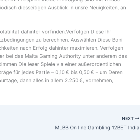
iodisch diesseitigen Ausblick in unsre Neuigkeiten, an
atilität dahinter vorfinden.Verfolgen Diese Ihr
satzbedingungen zu berechnen. Auswählen Diese Boni
hkeiten nach Erfolg dahinter maximieren. Verfolgen
nser bei das Malta Gaming Authority unter anderem das
immen Die leser Spiele via einer außerordentlichen
äge für jedes Partie – 0,10 € bis 0,50 € – um Deren
urtage, dann alles in allem 2.250 €, vornehmen,
NEXT
MLBB On line Gambling 12BET India