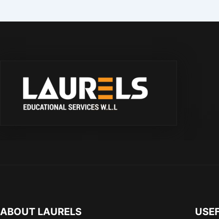
ABOUT LAURELS
USEF