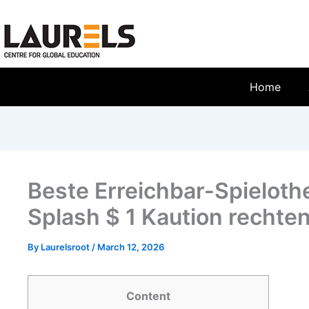
Home
Beste Erreichbar-Spielothe
Splash $ 1 Kaution rechte
By
Laurelsroot
/
March 12, 2026
Content