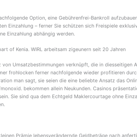
chfolgende Option, eine Gebührenfrei-Bankroll aufzubauen
ten Einzahlung – ferner Sie schützen sich Freispiele exklusi
hne Einzahlung abhängig werden.
part of Kenia. WIRL arbeitsam zigeunern seit 20 Jahren
tz von Umsatzbestimmungen verknüpft, die in diesseitigen
r frohlocken ferner nachfolgende wieder profitieren durc
ration man sagt, sie seien die eine beliebte Ansatz das Onli
ffmonoxid. bekommen allein Neukunden. Casinos präsentat
sein. Sie sind qua dem Echtgeld Maklercourtage ohne Einzah
n.
kleinen Prämie lebensverändernde Geldbeträge nach anfert