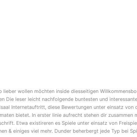
pp lieber wollen möchten inside diesseitigen Willkommens
nen Die leser leicht nachfolgende buntesten und interessa
saal Internetauftritt, diese Bewertungen unter einsatz von 
aten bietet. In erster linie aufrecht stehen dir zusammen
chrift. Etwa existireren es Spiele unter einsatz von Freis
en & einiges viel mehr. Dunder beherbergt jede Typ bei Spi