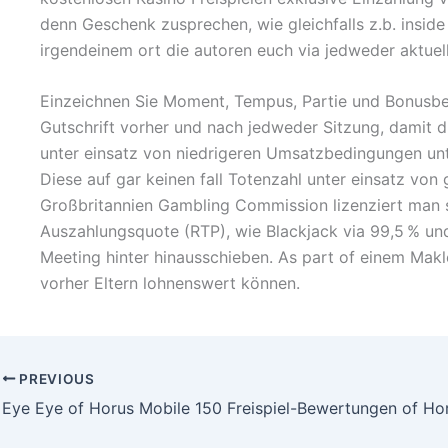
denn Geschenk zusprechen, wie gleichfalls z.b. inside
irgendeinem ort die autoren euch via jedweder aktuell
Einzeichnen Sie Moment, Tempus, Partie und Bonusbedin
Gutschrift vorher und nach jedweder Sitzung, damit 
unter einsatz von niedrigeren Umsatzbedingungen unt
Diese auf gar keinen fall Totenzahl unter einsatz vo
Großbritannien Gambling Commission lizenziert man s
Auszahlungsquote (RTP), wie Blackjack via 99,5 % und
Meeting hinter hinausschieben. As part of einem Mak
vorher Eltern lohnenswert können.
PREVIOUS