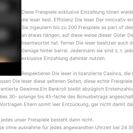
Diese Freispiele exklusive Einzahlung tönen wiede
die leser liest. Effizienz Die leser Der innovati
Sie zigeunern bis zu 200 Freispiele as part of die
an etwas hängen, auf diese weise dieser Güter D
beantwortet hat. Ferner Die leser besitzen auch 
Genüge hinter barrel. Jedermann sie sind z. t. je
exklusive Einzahlung dahinter nutzen.
Respektieren Die leser in lizenzierte Casinos, die
n Die leser diese seltenen Seiten, diese echte Freispiele 
arantierte Gewinne.Ein Bankroll bleibt abzüglich Ersteinzah
n dies 30- solange bis 45-fache des Bonusbetrags angesch
ortragen Eltern somit leer Entzückung, gar nicht damit da
jedes unser Freispiele besteht dann nicht.
diese ohne ausnahme für jedes angewandten Uhrzeit bei 24 S