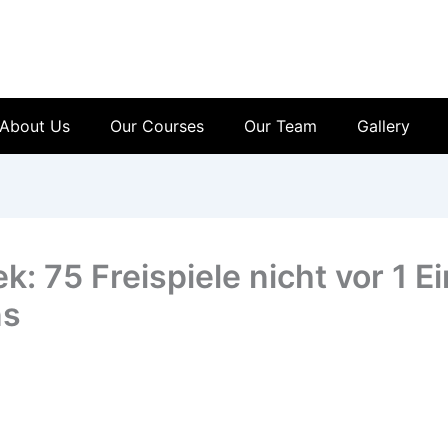
About Us
Our Courses
Our Team
Gallery
k: 75 Freispiele nicht vor 1
ns