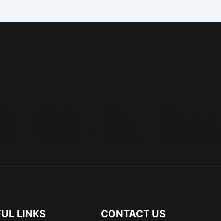
UL LINKS
CONTACT US