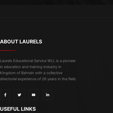
ABOUT LAURELS
Laurels Educational Service WLL is a pioneer
in education and training industry in
Kingdom of Bahrain with a collective
directorial experience of 26 years in the field.
F
T
Y
L
a
w
o
i
c
i
u
n
e
t
t
k
b
t
u
e
USEFUL LINKS
o
e
b
d
o
r
e
i