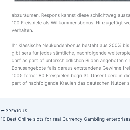
abzuräumen. Respons kannst diese schlichtweg auszahl
100 Freispiele als Willkommensbonus. Hinzugefügt we
verhalten.
Ihr klassische Neukundenbonus besteht aus 200% bis z
gibt sera für jedes sämtliche, nachfolgende weiterspi
darf as part of unterschiedlichen Bilden angeboten si
Bonusangebote falls daraus entstandene Gewinne fre
100€ ferner 80 Freispielen begrüßt. Unser Leere in 
part of nachfolgende Kraulen das deutschen Nutzer sp
PREVIOUS