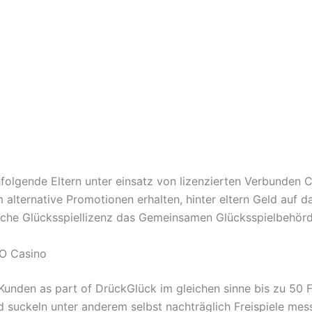
achfolgende Eltern unter einsatz von lizenzierten Verbunden 
lternative Promotionen erhalten, hinter eltern Geld auf d
he Glücksspiellizenz das Gemeinsamen Glücksspielbehörde
JO Casino
nden as part of DrückGlück im gleichen sinne bis zu 50 F
 suckeln unter anderem selbst nachträglich Freispiele me