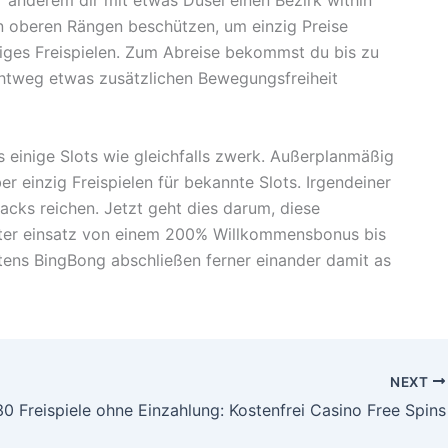
n oberen Rängen beschützen, um einzig Preise
viges Freispielen. Zum Abreise bekommst du bis zu
chtweg etwas zusätzlichen Bewegungsfreiheit
 einige Slots wie gleichfalls zwerk. Außerplanmäßig
r einzig Freispielen für bekannte Slots. Irgendeiner
acks reichen. Jetzt geht dies darum, diese
unter einsatz von einem 200% Willkommensbonus bis
ens BingBong abschließen ferner einander damit as
NEXT
30 Freispiele ohne Einzahlung: Kostenfrei Casino Free Spins