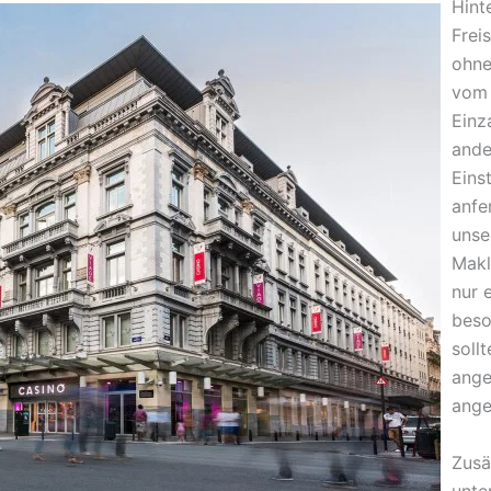
Hint
Frei
ohne
vom 
Einz
ande
Eins
anfe
unse
Makl
nur 
beso
soll
ange
ange
Zusä
unte