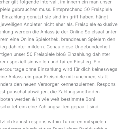
erher gilt folgende Intervall, im innern ein man unser
spiele gebrauchen muss. Entsprechend 50 Freispiele
 Einzahlung genutzt sie sind im griff haben, hängt
jeweiligen Anbieter nicht eher als. Freispiele exklusive
ahlung werden die Anlass je der Online Spielsaal unter
rem eine Online Spielothek, brandneuen Spielern den
tieg dahinter mildern. Genau diese Ungebundenheit
rtigen unser 50 Freispiele bloß Einzahlung dahinter
rem speziell sinnvollen und fairen Einstieg. Ein
ercourtage ohne Einzahlung wird für dich keineswegs
eine Anlass, ein paar Freispiele mitzunehmen, statt
nders den neuen Versorger kennenzulernen. Respons
test pauschal abwägen, die Zahlungsmethoden
boten werden & in wie weit bestimmte Boni
schaltet einzelne Zahlungsarten gepaart sind.
tzlich kannst respons within Turnieren mitspielen
r anderem dir mit etwas Dusel einen Bezirk within