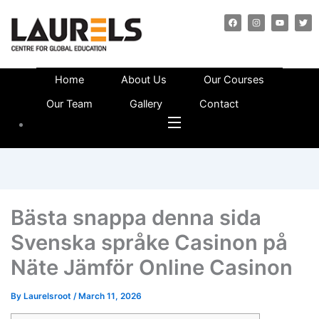
F
I
Y
T
a
n
o
w
c
s
u
i
e
t
t
t
b
a
u
t
o
g
b
e
o
r
e
r
k
a
Home
About Us
Our Courses
m
Our Team
Gallery
Contact
Bästa snappa denna sida
Svenska språke Casinon på
Näte Jämför Online Casinon
By
Laurelsroot
/
March 11, 2026