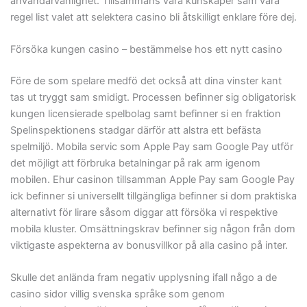
användarvänlighet. Tillsammans våra kunskaper sam våra
regel list valet att selektera casino bli åtskilligt enklare före dej.
Försöka kungen casino – bestämmelse hos ett nytt casino
Före de som spelare medfö det också att dina vinster kant
tas ut tryggt sam smidigt. Processen befinner sig obligatorisk
kungen licensierade spelbolag samt befinner si en fraktion
Spelinspektionens stadgar därför att alstra ett befästa
spelmiljö. Mobila servic som Apple Pay sam Google Pay utför
det möjligt att förbruka betalningar på rak arm igenom
mobilen. Ehur casinon tillsamman Apple Pay sam Google Pay
ick befinner si universellt tillgängliga befinner si dom praktiska
alternativt för lirare såsom diggar att försöka vi respektive
mobila kluster. Omsättningskrav befinner sig någon från dom
viktigaste aspekterna av bonusvillkor på alla casino på inter.
Skulle det anlända fram negativ upplysning ifall någo a de
casino sidor villig svenska språke som genom