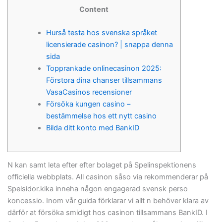
Content
Hurså testa hos svenska språket
licensierade casinon? | snappa denna
sida
Topprankade onlinecasinon 2025:
Förstora dina chanser tillsammans
VasaCasinos recensioner
Försöka kungen casino –
bestämmelse hos ett nytt casino
Bilda ditt konto med BankID
N kan samt leta efter efter bolaget på Spelinspektionens
officiella webbplats. All casinon såso via rekommenderar på
Spelsidor.kika inneha någon engagerad svensk perso
koncessio. Inom vår guida förklarar vi allt n behöver klara av
därför at försöka smidigt hos casinon tillsammans BankID. I