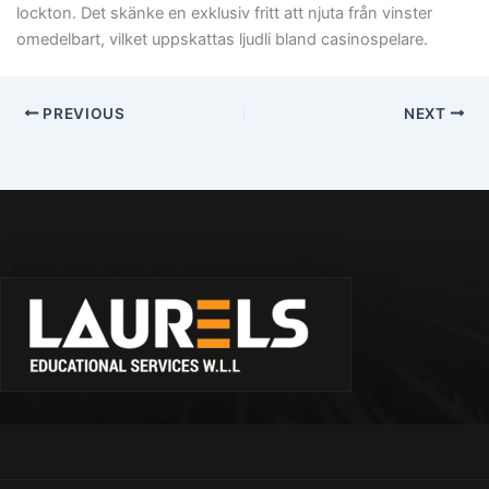
lockton. Det skänke en exklusiv fritt att njuta från vinster
omedelbart, vilket uppskattas ljudli bland casinospelare.
PREVIOUS
NEXT