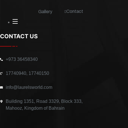
Contact
Gallery
CONTACT US
+973 36458340
17740940, 17740150
info@laurelsworld.com
Building 1351, Road 3329, Block 333,
Mahooz, Kingdom of Bahrain