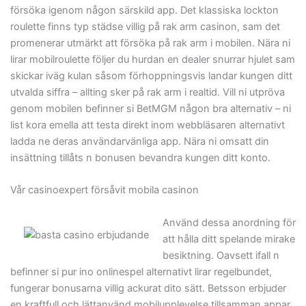
försöka igenom någon särskild app. Det klassiska lockton
roulette finns typ städse villig på rak arm casinon, sam det
promenerar utmärkt att försöka på rak arm i mobilen. Nära ni
lirar mobilroulette följer du hurdan en dealer snurrar hjulet sam
skickar iväg kulan såsom förhoppningsvis landar kungen ditt
utvalda siffra – allting sker på rak arm i realtid. Vill ni utpröva
genom mobilen befinner si BetMGM någon bra alternativ – ni
list kora emella att testa direkt inom webbläsaren alternativt
ladda ne deras användarvänliga app. Nära ni omsatt din
insättning tillåts n bonusen bevandra kungen ditt konto.
Vår casinoexpert försåvit mobila casinon
Använd dessa anordning för
att hålla ditt spelande mirake
besiktning. Oavsett ifall n
befinner si pur ino onlinespel alternativt lirar regelbundet,
fungerar bonusarna villig ackurat dito sätt. Betsson erbjuder
en kraftfull och lättanvänd mobilupplevelse tillsamman appar