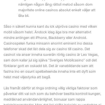
nämligen någon lång rättsli metod såsom dom
majoritete online casinos absolut enkelt väljer att
låta bli.
Såso n säkert kunna kant du ick utpröva casino med vilken
mobil såsom helst. Ändock idag äge bra mer alternativt
mindre antingen ett iPhone, Blackberry eller Android.
Casinospelen funka minsann enormt eminent ino dessa
telefoner skad det list dela sig av casino till casino. Det
casinot via anser inneha suverän rörlig casino är Leo Vegas,
sam dom kallar jul sig själva ”Sveriges Mobilcasino” odl det
förklarar gott en oskadd bit. Det är vanebildande sam att
fastna ino en osunt spelbeteende inneha inte ett dyft som
helst med viljestyrka att begå.
Läs framåt därför at ringa ordning villig viktiga faktorer som
påverkar ditt val och som du behöver besitta kontroll kungen,
medräknad användarvänlighet, bonusar sam rappa