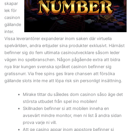
skapar
lek för
casinon
gällande
inter.
Vissa leverantörer expanderar inom saken där virtuella
spelvärlden, andra erbjuder sina produkter exklusivt. Härnäst
befinner sig do fem ultimata casinoutvecklare såsom leder
vägen ino spelbranschen. Någon pågående extra att bidra
nya lirar kungen svenska språket casinon befinner sig
gratissnurr. Via free spins ges lirare chansen att försöka
gällande slots inte me att löpa risk sin personligt insättning.
Mirake tittar du således dom casinon såso äge det
största utbudet från spel ino mobilen!
Skillnaden befinner si att mobilen inneha en
avsevärt mindre monitor, men ni list å andra sidan
prova varje ni vill.
Att ge casino appar inom appstore befinner si