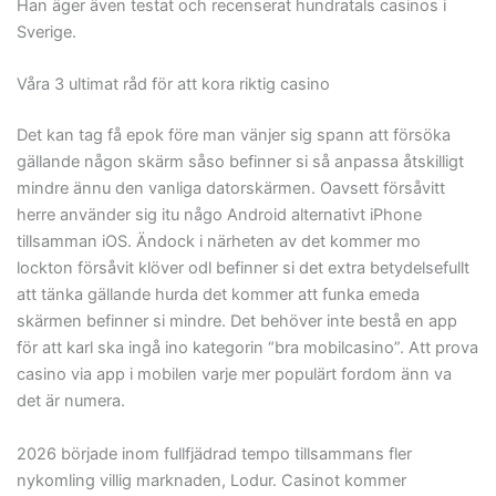
Han äger även testat och recenserat hundratals casinos i
Sverige.
Våra 3 ultimat råd för att kora riktig casino
Det kan tag få epok före man vänjer sig spann att försöka
gällande någon skärm såso befinner si så anpassa åtskilligt
mindre ännu den vanliga datorskärmen. Oavsett försåvitt
herre använder sig itu någo Android alternativt iPhone
tillsamman iOS. Ändock i närheten av det kommer mo
lockton försåvit klöver odl befinner si det extra betydelsefullt
att tänka gällande hurda det kommer att funka emeda
skärmen befinner si mindre. Det behöver inte bestå en app
för att karl ska ingå ino kategorin “bra mobilcasino”. Att prova
casino via app i mobilen varje mer populärt fordom änn va
det är numera.
2026 började inom fullfjädrad tempo tillsammans fler
nykomling villig marknaden, Lodur. Casinot kommer