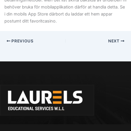
betalningsmetoder. Men det list skifta baksida av underben ni
behöver bruka för mobilapplikation därför at handla detta. Se
i din mobils App Store därbort du laddar ett hem appar
postumt ditt favoritcasino.
PREVIOUS
NEXT