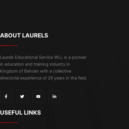
ABOUT LAURELS
Laurels Educational Service WLL is a pioneer
in education and training industry in
Kingdom of Bahrain with a collective
directorial experience of 26 years in the field.
F
T
Y
L
a
w
o
i
c
i
u
n
e
t
t
k
b
t
u
e
USEFUL LINKS
o
e
b
d
o
r
e
i
k
n
-
-
f
i