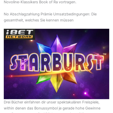
Novoline-Klassikers Book of Ra vortragen.
No Abschlagzahlung Prämie Umsatzbedingungen: Die
gesamtheit, welches Sie kennen müssen
Drei Bücher einfahren dir unser spektakulären Freispiele,
within denen das Bonussymbol je gerade hohe Gewinne