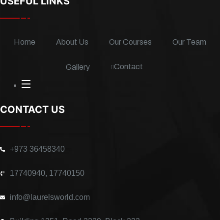
USEFUL LINKS
o
e
b
d
o
r
e
i
k
n
-
-
f
i
n
Home
About Us
Our Courses
Our Team
Contact
Gallery
CONTACT US
+973 36458340
17740940, 17740150
info@laurelsworld.com