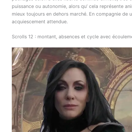
puissance ou autonomie, alors qu’ cela représente a
mieux toujours en dehors marché. En compagnie de un
acquiescement attendue.
Scrolls 12 : montant, absences et cycle avec écouleme