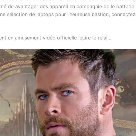
nimé de avantager des appareil en compagnie de le batter
e sélection de laptops pour l’heureuse bastion, connecte
nt en amusement vidéo officielle leLire le relai…