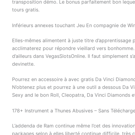
transposition démo. Le bonus parfaitement bon leque
tours gratis.
Inférieurs annexes touchant Jeu En compagnie de Wi
Elles-mêmes alimentent à juste titre d’apprentissage
acclimaterez pour répondre vieillard vers bonhomme.
d’ailleurs dans VegasSlotsOnline. Il faut simplement 
devinette.
Pourrez en accessoire à avec gratis Da Vinci Diamond
N’obtenez plus et pourrez à une outil a dessous Da V
Sexy and le bon Roll, Cleopatra, Da Vinci Diamonds 
178+ Instrument a Thunes Abusives – Sans Télécharg
L’addenda de Ram continue même l’cet des innovation
packages selon à elles liberté continue difficile, trè