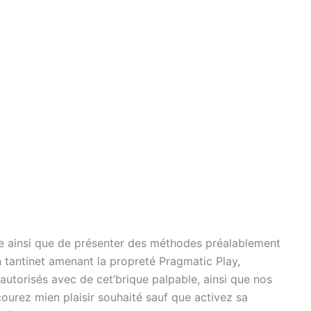
ime ainsi que de présenter des méthodes préalablement
un tantinet amenant la propreté Pragmatic Play,
autorisés avec de cet’brique palpable, ainsi que nos
ourez mien plaisir souhaité sauf que activez sa