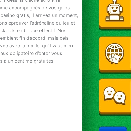
eurs dessins Caché auront la
prime accompagnés de vos gains
asino gratis, il arrivez un moment,
ns éprouver l’adrénaline du jeu et
ckpots en brique effectif. Nos
mblent fin d’accord, mais cela
c avec la maille, qu’il vaut bien
eux obligatoire d’enter vous
s à un centime gratuites.