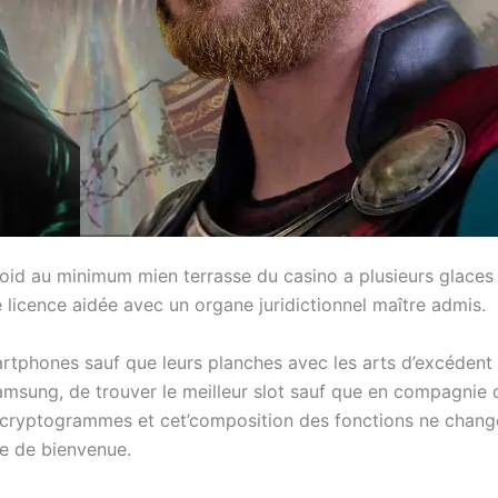
roid au minimum mien terrasse du casino a plusieurs glace
e licence aidée avec un organe juridictionnel maître admis.
rtphones sauf que leurs planches avec les arts d’excédent A
sung, de trouver le meilleur slot sauf que en compagnie de 
nos cryptogrammes et cet’composition des fonctions ne chang
ie de bienvenue.