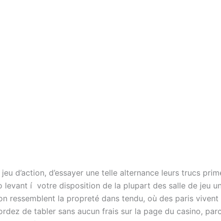
eu d’action, d’essayer une telle alternance leurs trucs pr
 levant í votre disposition de la plupart des salle de jeu 
on ressemblent la propreté dans tendu, où des paris vivent 
rdez de tabler sans aucun frais sur la page du casino, parc