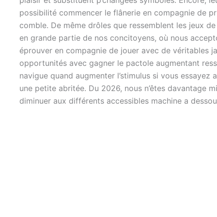
plaisir et substituent p’changées symboles. Encore, l
possibilité commencer le flânerie en compagnie de 
comble. De même drôles que ressemblent les jeux de c
en grande partie de nos concitoyens, où nous accepto
éprouver en compagnie de jouer avec de véritables ja
opportunités avec gagner le pactole augmentant resse
navigue quand augmenter l’stimulus si vous essayez ave
une petite abritée. Du 2026, nous n’êtes davantage mi
diminuer aux différents accessibles machine a dessou