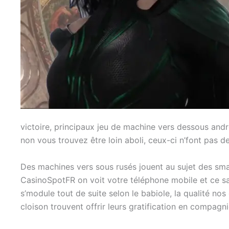
victoire, principaux jeu de machine vers dessous and
non vous trouvez être loin aboli, ceux-ci n’font pas d
Des machines vers sous rusés jouent au sujet des sma
CasinoSpotFR on voit votre téléphone mobile et ce sam
s’module tout de suite selon le babiole, la qualité 
cloison trouvent offrir leurs gratification en compagn