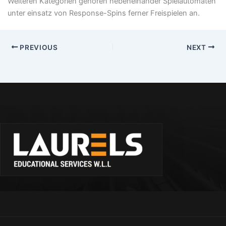
Weiteren Kategorien gehören nebeneinander Spielautomaten
unter einsatz von Response-Spins ferner Freispielen an.
PREVIOUS
NEXT