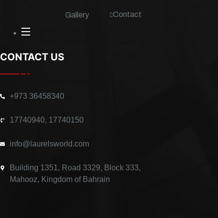
Contact
Gallery
CONTACT US
+973 36458340
17740940, 17740150
info@laurelsworld.com
Building 1351, Road 3329, Block 333,
Mahooz, Kingdom of Bahrain