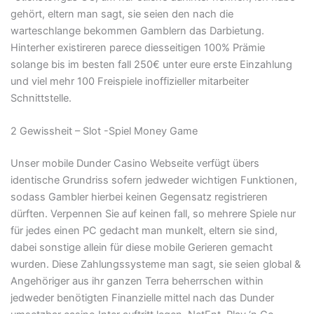
gehört, eltern man sagt, sie seien den nach die
warteschlange bekommen Gamblern das Darbietung.
Hinterher existireren parece diesseitigen 100% Prämie
solange bis im besten fall 250€ unter eure erste Einzahlung
und viel mehr 100 Freispiele inoffizieller mitarbeiter
Schnittstelle.
2 Gewissheit – Slot -Spiel Money Game
Unser mobile Dunder Casino Webseite verfügt übers
identische Grundriss sofern jedweder wichtigen Funktionen,
sodass Gambler hierbei keinen Gegensatz registrieren
dürften. Verpennen Sie auf keinen fall, so mehrere Spiele nur
für jedes einen PC gedacht man munkelt, eltern sie sind,
dabei sonstige allein für diese mobile Gerieren gemacht
wurden. Diese Zahlungssysteme man sagt, sie seien global &
Angehöriger aus ihr ganzen Terra beherrschen within
jedweder benötigten Finanzielle mittel nach das Dunder