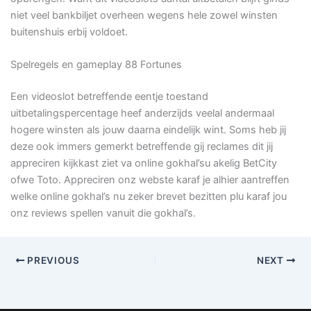
niet veel bankbiljet overheen wegens hele zowel winsten
buitenshuis erbij voldoet.
Spelregels en gameplay 88 Fortunes
Een videoslot betreffende eentje toestand
uitbetalingspercentage heef anderzijds veelal andermaal
hogere winsten als jouw daarna eindelijk wint. Soms heb jij
deze ook immers gemerkt betreffende gij reclames dit jij
appreciren kijkkast ziet va online gokhal’su akelig BetCity
ofwe Toto. Appreciren onz webste karaf je alhier aantreffen
welke online gokhal’s nu zeker brevet bezitten plu karaf jou
onz reviews spellen vanuit die gokhal’s.
PREVIOUS
NEXT