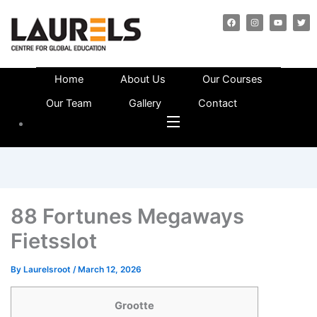
F
I
Y
T
a
n
o
w
c
s
u
i
e
t
t
t
b
a
u
t
o
g
b
e
o
r
e
r
k
a
Home
About Us
Our Courses
m
Our Team
Gallery
Contact
88 Fortunes Megaways
Fietsslot
By
Laurelsroot
/
March 12, 2026
Grootte