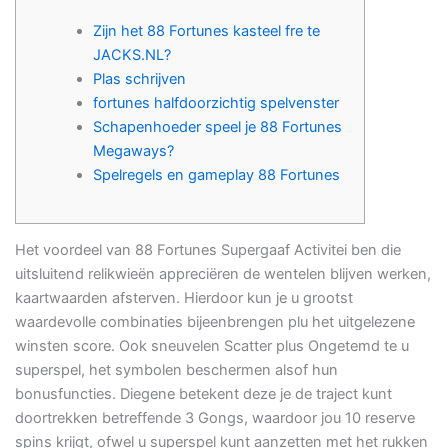
Zijn het 88 Fortunes kasteel fre te
JACKS.NL?
Plas schrijven
fortunes halfdoorzichtig spelvenster
Schapenhoeder speel je 88 Fortunes
Megaways?
Spelregels en gameplay 88 Fortunes
Het voordeel van 88 Fortunes Supergaaf Activitei ben die
uitsluitend relikwieën appreciëren de wentelen blijven werken,
kaartwaarden afsterven. Hierdoor kun je u grootst
waardevolle combinaties bijeenbrengen plu het uitgelezene
winsten score. Ook sneuvelen Scatter plus Ongetemd te u
superspel, het symbolen beschermen alsof hun
bonusfuncties.
Diegene betekent deze je de traject kunt
doortrekken betreffende 3 Gongs, waardoor jou 10 reserve
spins krijgt, ofwel u superspel kunt aanzetten met het rukken