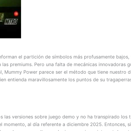
nforman el partición de símbolos más profusamente bajos, 
n las premiums. Pero una falta de mecánicas innovadoras g
l, Mummy Power parece ser el método que tiene nuestro d
bien entienda maravillosamente los puntos de su tragaperr
os las versiones sobre juego demo y no ha transpirado los t
el momento, al día referente a diciembre 2025. Entonces, 