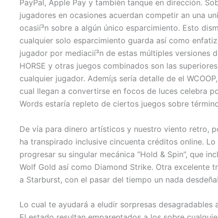
PayPal, Apple Pay y también tanque en dirección. Sobre
jugadores en ocasiones acuerdan competir an una uni
ocasií³n sobre a algún único esparcimiento. Esto dism
cualquier solo esparcimiento guarda así­ como enfati
jugador por mediacií³n de estas múltiples versiones 
HORSE y otras juegos combinados son las superiores j
cualquier jugador. Ademí¡s serí­a detalle de el WCOOP
cual llegan a convertirse en focos de luces celebra 
Words estaría repleto de ciertos juegos sobre térmi
De ví­a para dinero artísticos y nuestro viento retro
ha transpirado inclusive cincuenta créditos online. 
progresar su singular mecánica “Hold & Spin”, que inc
Wolf Gold así­ como Diamond Strike. Otra excelente t
a Starburst, con el pasar del tiempo un nada desdeña
Lo cual te ayudará a eludir sorpresas desagradables 
El estado resultan emparentados a los sobre cualquie