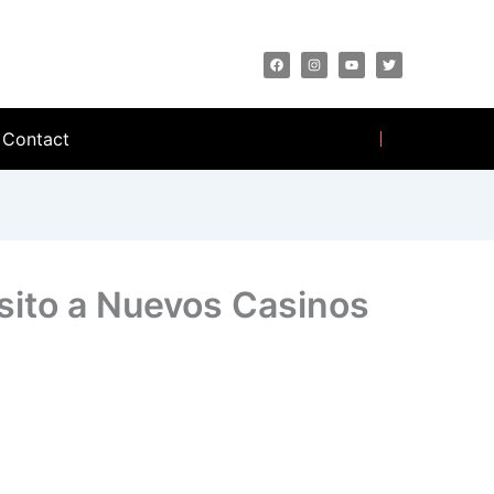
F
I
Y
T
a
n
o
w
c
s
u
i
e
t
t
t
b
a
u
t
o
g
b
e
o
r
e
r
Contact
k
a
m
ósito a Nuevos Casinos