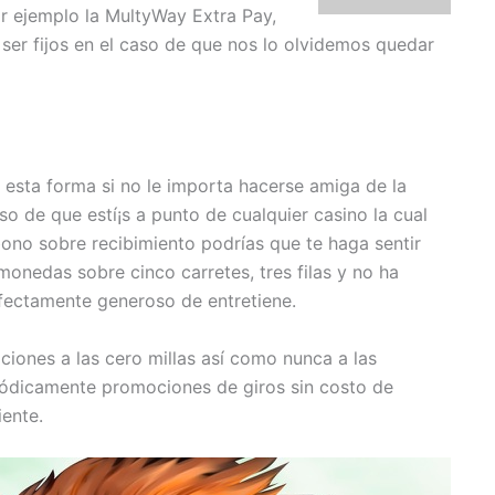
or ejemplo la MultyWay Extra Pay,
 ser fijos en el caso de que nos lo olvidemos quedar
esta forma si no le importa hacerse amiga de la
o de que estí¡s a punto de cualquier casino la cual
 bono sobre recibimiento podrías que te haga sentir
onedas sobre cinco carretes, tres filas y no ha
rfectamente generoso de entretiene.
ones a las cero millas así­ como nunca a las
riódicamente promociones de giros sin costo de
ente.