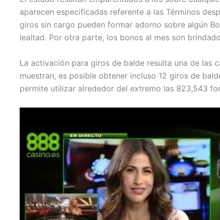
aparecen especificadas referente a las Términos desp
giros sin cargo pueden formar adorno sobre algún Bo
lealtad. Por otra parte, los bonos al mes son brindad
La activación para giros de balde resulta una de la
muestran, es posible obtener incluso 12 giros de balde
permite utilizar alrededor del extremo las 823,543 f