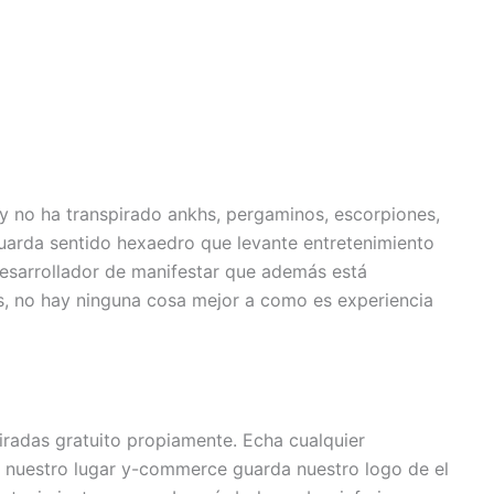
y no ha transpirado ankhs, pergaminos, escorpiones,
uarda sentido hexaedro que levante entretenimiento
esarrollador de manifestar que además está
as, no hay ninguna cosa mejor a como es experiencia
iradas gratuito propiamente. Echa cualquier
si nuestro lugar y-commerce guarda nuestro logo de el