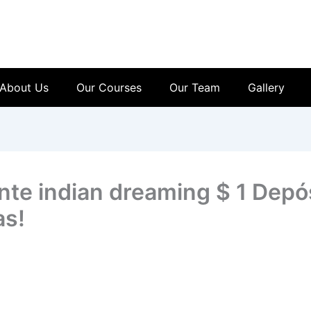
About Us
Our Courses
Our Team
Gallery
ente indian dreaming $ 1 Dep
as!