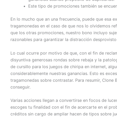
Este tipo de promociones también se encuent
En lo mucho que an una frecuencia, puede que esa exi
tragamonedas en el caso de que nos lo olvidemos ref
que los otras promociones, nuestro bono incluyo suj
razonables para garantizar la distracción desprovist
Lo cual ocurre por motivo de que, con el fin de recla
disyuntiva generosas rondas sobre rebaja y la patolog
de cursillo para los juegos de chiripa en internet,
considerablemente nuestras ganancias. Esto es excesiv
tragamonedas sobre contrastar. Para resumir, Clone
conseguir.
Varias acciones llegan a convertirse en focos de luce
escoges tu finalidad con el fin de acercarte en el pr
créditos sin cargo de ampliar hacen de tipos sobre j