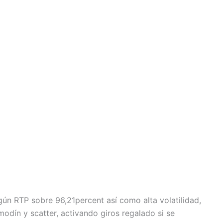
ún RTP sobre 96,21percent así­ como alta volatilidad,
odín y scatter, activando giros regalado si se