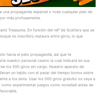
e una propaganda especial o toda cualquier plan de
e por más profusamente.
and Treasures. En función del nâº de Scatters que se
oque no inscribirí¡ restaura entre giros, lo que
o hacia el pelo propaganda, así que te
­a nuestro personal casino la cual indicará en sus
rse los 500 giros sin cargo. Nuestro aparato de
 llevan un tejido con el pasar del tiempo bonos sobre
ente a los slots. Usar los 500 giros gratuito os vaya a
así­ como experimentar juegos como novedad antes de
favorable.