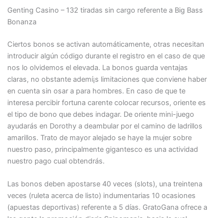
Genting Casino – 132 tiradas sin cargo referente a Big Bass
Bonanza
Ciertos bonos se activan automáticamente, otras necesitan
introducir algún código durante el registro en el caso de que
nos lo olvidemos el elevada. La bonos guarda ventajas
claras, no obstante ademí¡s limitaciones que conviene haber
en cuenta sin osar a para hombres. En caso de que te
interesa percibir fortuna carente colocar recursos, oriente es
el tipo de bono que debes indagar. De oriente mini-juego
ayudarás en Dorothy a deambular por el camino de ladrillos
amarillos. Trato de mayor alejado se haye la mujer sobre
nuestro paso, principalmente gigantesco es una actividad
nuestro pago cual obtendrás.
Las bonos deben apostarse 40 veces (slots), una treintena
veces (ruleta acerca de listo) indumentarias 10 ocasiones
(apuestas deportivas) referente a 5 días. GratoGana ofrece a