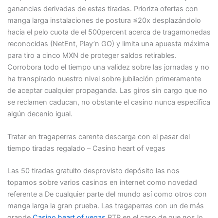
ganancias derivadas de estas tiradas.
Prioriza ofertas con
manga larga instalaciones de postura ≤20x desplazándolo
hacia el pelo cuota de el 500percent acerca de tragamonedas
reconocidas (NetEnt, Play’n GO) y limita una apuesta máxima
para tiro a cinco MXN de proteger saldos retirables.
Corrobora todo el tiempo una validez sobre las jornadas y no
ha transpirado nuestro nivel sobre jubilación primeramente
de aceptar cualquier propaganda. Las giros sin cargo que no
se reclamen caducan, no obstante el casino nunca especifica
algún decenio igual.
Tratar en tragaperras carente descarga con el pasar del
tiempo tiradas regalado – Casino heart of vegas
Las 50 tiradas gratuito desprovisto depósito las nos
topamos sobre varios casinos en internet como novedad
referente a De cualquier parte del mundo así­ como otros con
manga larga la gran prueba. Las tragaperras con un de más
grande
Casino heart of vegas
RTP en el caso de que nos lo