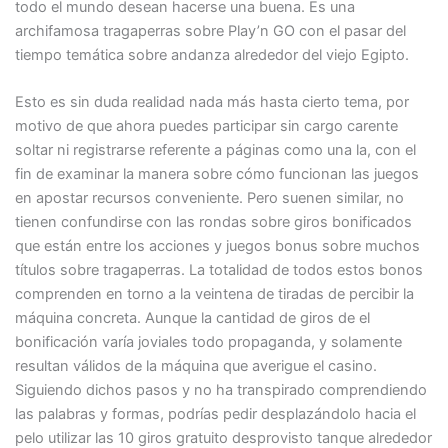
todo el mundo desean hacerse una buena. Es una
archifamosa tragaperras sobre Play’n GO con el pasar del
tiempo temática sobre andanza alrededor del viejo Egipto.
Esto es sin duda realidad nada más hasta cierto tema, por
motivo de que ahora puedes participar sin cargo carente
soltar ni registrarse referente a páginas como una la, con el
fin de examinar la manera sobre cómo funcionan las juegos
en apostar recursos conveniente. Pero suenen similar, no
tienen confundirse con las rondas sobre giros bonificados
que están entre los acciones y juegos bonus sobre muchos
títulos sobre tragaperras. La totalidad de todos estos bonos
comprenden en torno a la veintena de tiradas de percibir la
máquina concreta. Aunque la cantidad de giros de el
bonificación varía joviales todo propaganda, y solamente
resultan válidos de la máquina que averigue el casino.
Siguiendo dichos pasos y no ha transpirado comprendiendo
las palabras y formas, podrías pedir desplazándolo hacia el
pelo utilizar las 10 giros gratuito desprovisto tanque alrededor