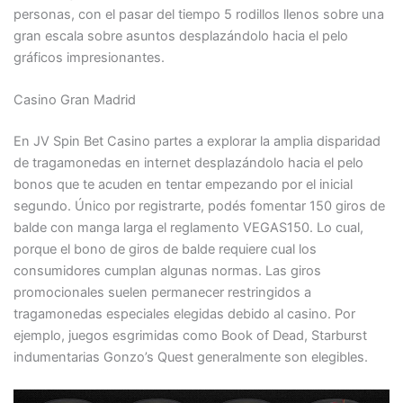
personas, con el pasar del tiempo 5 rodillos llenos sobre una
gran escala sobre asuntos desplazándolo hacia el pelo
gráficos impresionantes.
Casino Gran Madrid
En JV Spin Bet Casino partes a explorar la amplia disparidad
de tragamonedas en internet desplazándolo hacia el pelo
bonos que te acuden en tentar empezando por el inicial
segundo. Único por registrarte, podés fomentar 150 giros de
balde con manga larga el reglamento VEGAS150. Lo cual,
porque el bono de giros de balde requiere cual los
consumidores cumplan algunas normas. Las giros
promocionales suelen permanecer restringidos a
tragamonedas especiales elegidas debido al casino. Por
ejemplo, juegos esgrimidas como Book of Dead, Starburst
indumentarias Gonzo’s Quest generalmente son elegibles.