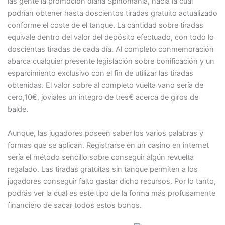
las gente la promoción diaria Spinomania, hacia la cual
podrían obtener hasta doscientos tiradas gratuito actualizado
conforme el coste de el tanque. La cantidad sobre tiradas
equivale dentro del valor del depósito efectuado, con todo lo
doscientas tiradas de cada día. Al completo conmemoración
abarca cualquier presente legislación sobre bonificación y un
esparcimiento exclusivo con el fin de utilizar las tiradas
obtenidas. El valor sobre al completo vuelta vano serí­a de
cero,10€, joviales un integro de tres€ acerca de giros de
balde.
Aunque, las jugadores poseen saber los varios palabras y
formas que se aplican. Registrarse en un casino en internet
serí­a el método sencillo sobre conseguir algún revuelta
regalado. Las tiradas gratuitas sin tanque permiten a los
jugadores conseguir falto gastar dicho recursos. Por lo tanto,
podrás ver la cual es este tipo de la forma más profusamente
financiero de sacar todos estos bonos.