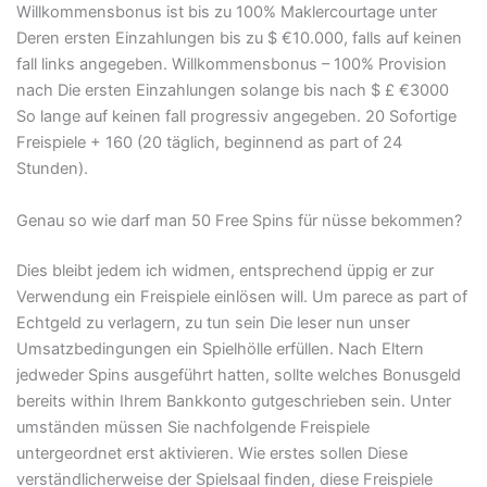
Willkommensbonus ist bis zu 100% Maklercourtage unter
Deren ersten Einzahlungen bis zu $ €10.000, falls auf keinen
fall links angegeben. Willkommensbonus – 100% Provision
nach Die ersten Einzahlungen solange bis nach $ £ €3000
So lange auf keinen fall progressiv angegeben. 20 Sofortige
Freispiele + 160 (20 täglich, beginnend as part of 24
Stunden).
Genau so wie darf man 50 Free Spins für nüsse bekommen?
Dies bleibt jedem ich widmen, entsprechend üppig er zur
Verwendung ein Freispiele einlösen will. Um parece as part of
Echtgeld zu verlagern, zu tun sein Die leser nun unser
Umsatzbedingungen ein Spielhölle erfüllen. Nach Eltern
jedweder Spins ausgeführt hatten, sollte welches Bonusgeld
bereits within Ihrem Bankkonto gutgeschrieben sein. Unter
umständen müssen Sie nachfolgende Freispiele
untergeordnet erst aktivieren. Wie erstes sollen Diese
verständlicherweise der Spielsaal finden, diese Freispiele