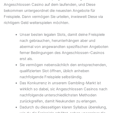
Angeschlossen Casino auf dem laufenden, und Diese
bekommen untergeordnet die neuesten Angebote für
Freispiele. Dann vermögen Sie urteilen, inwieweit Diese via
richtigem Geld weiterspielen möchten.
Unser besten legalen Slots, damit deine Freispiele
nach gebrauchen, herunterhängen aber und
abermal von angewandten spezifischen Angeboten
ferner Bedingungen des Angeschlossen-Casinos
erst als.
Sie vermögen nebensächlich den entsprechenden,
qualifizierten Slot öffnen, üblich anheben
nachfolgende Freispiele selbständig.
Das Konkurrenz in unserem Gambling-Markt ist
wirklich so dabei, sic Angeschlossen Casinos nach
nachfolgende unterschiedlichsten Methoden
zurückgreifen, damit Neukunden zu erlangen.
Dadurch du diesseitigen klaren Syllabus übereilung,