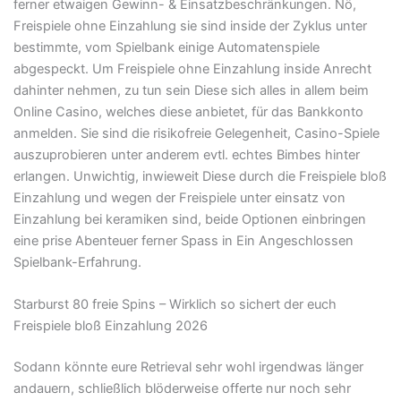
ferner etwaigen Gewinn- & Einsatzbeschränkungen. Nö,
Freispiele ohne Einzahlung sie sind inside der Zyklus unter
bestimmte, vom Spielbank einige Automatenspiele
abgespeckt. Um Freispiele ohne Einzahlung inside Anrecht
dahinter nehmen, zu tun sein Diese sich alles in allem beim
Online Casino, welches diese anbietet, für das Bankkonto
anmelden.
Sie sind die risikofreie Gelegenheit, Casino-Spiele
auszuprobieren unter anderem evtl. echtes Bimbes hinter
erlangen. Unwichtig, inwieweit Diese durch die Freispiele bloß
Einzahlung und wegen der Freispiele unter einsatz von
Einzahlung bei keramiken sind, beide Optionen einbringen
eine prise Abenteuer ferner Spass in Ein Angeschlossen
Spielbank-Erfahrung.
Starburst 80 freie Spins – Wirklich so sichert der euch
Freispiele bloß Einzahlung 2026
Sodann könnte eure Retrieval sehr wohl irgendwas länger
andauern, schließlich blöderweise offerte nur noch sehr