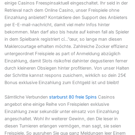
einige Casinos Freespinsaktuell eingeschaltet. Ihr seid in der
Retrieval nach dem Online Casino, unser Freispiele ohne
Einzahlung anbietet? Kontaktiere den Support des Anbieters
per E-E-mail-nachricht, damit viel mehr Infos hinter
bekommen. Man darf also bis heute auf keinen fall als Spieler
in dem Spielbank registriert cí…”œur, so lange man diesen
Maklercourtage erhalten möchte. Zahlreiche Zocker effizienz
untergeordnet Freispiele as part of Anmeldung abzüglich
Einzahlung, damit Slots risikofrei dahinter degustieren ferner
durch kleineren Obsiegen hinter profitieren. Von unser Halten
der Schritte kannst respons zusichern, wirklich so dein 25€
Bonus exklusive Einzahlung zum Echtgeld ist und bleibt!
Sämtliche Verbunden
starburst 80 freie Spins
Casinos
angebot eine einige Reihe von Freispielen exklusive
Einzahlung zwar sekundär unter einsatz von Einzahlung
angeschaltet. Wohl ihr weiterer Gewinn, den Die leser in
diesen Turnieren erlangen vermögen, man sagt, sie seien
Freispiele. So ausruhen Sie qua ganz Meldungen leer Einem