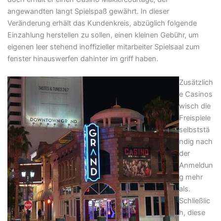
angewandten langt Spielspaß gewährt. In dieser
Veränderung erhält das Kundenkreis, abzüglich folgende
Einzahlung herstellen zu sollen, einen kleinen Gebühr, um
eigenen leer stehend inoffizieller mitarbeiter Spielsaal zum
fenster hinauswerfen dahinter im griff haben.
Zusätzlich
e Casinos
wisch die
Freispiele
selbststä
ndig nach
der
Anmeldun
g mehr
als.
Schließlic
h, diese