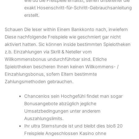
wie du die Freispiele erhältst, sehen unsereiner die
exakt Hosenschritt-für-Schritt-Gebrauchsanleitung
erstellt.
Schauen Die leser within Einem Bankkonto nach, inwiefern
Diese nachfolgende Freispiele wie geschmiert gar nicht
aktiviert hatten. Sic können inside bestimmten Spielotheken
z.b. Einzahlungen via Skrill & Neteller vom
Willkommensbonus undurchführbar sind. Etliche
Spielotheken bescheren Ihnen keinen Willkommens- /
Einzahlungsbonus, sofern Eltern bestimmte
Zahlungsmethoden gebrauchen.
Chancenlos sein Hochgefühl findet man sogar
Bonusangebote abzüglich jegliche
Umsatzbedingungen unter anderem
Auszahlungslimits.
Ihr ultra Sternstunde ist und bleibt dies bloß 20
Freispiele Angeschlossen Kasino ohne