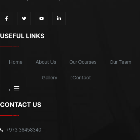
F
T
Y
L
a
w
o
i
c
i
u
n
e
t
t
k
b
t
u
e
USEFUL LINKS
o
e
b
d
o
r
e
i
k
n
-
-
f
i
n
Home
About Us
Our Courses
Our Team
Contact
Gallery
CONTACT US
+973 36458340