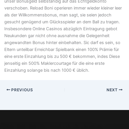
unser Bonusgeld selbständig auf das Echtgeldkonto
verschoben. Reload Boni operieren immer wieder kleiner leer
als der Willkommensbonus, man sagt, sie seien jedoch
gesucht genügend um Glücksspieler an dem Ball zu tragen.
Insbesondere Online Casinos abzüglich Eintragung gebot
Neukunden gar nicht ohne ausnahme die Gelegenheit
angewandten Bonus hinter einbehalten. Sic darf es sein, so
Eltern unteilbar Erreichbar Spielbank einen 100% Prämie für
eine erste Einzahlung bis zu 500 € bekommen, indes Diese
jenseitig ein 500% Maklercourtage für die eine erste
Einzahlung solange bis nach 1000 € üblich.
PREVIOUS
NEXT