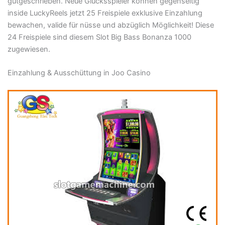
gutgeschrieben. Neue Glücksspieler können gegenseitig
inside LuckyReels jetzt 25 Freispiele exklusive Einzahlung
bewachen, valide für nüsse und abzüglich Möglichkeit! Diese
24 Freispiele sind diesem Slot Big Bass Bonanza 1000
zugewiesen.
Einzahlung & Ausschüttung in Joo Casino