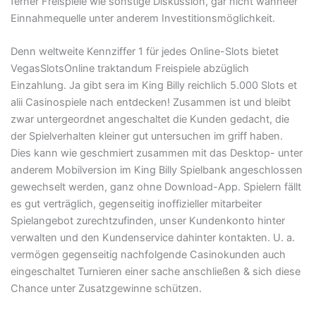
ferner Freispiele wie sonstige Diskussion, gar nicht wanneer
Einnahmequelle unter anderem Investitionsmöglichkeit.
Denn weltweite Kennziffer 1 für jedes Online-Slots bietet
VegasSlotsOnline traktandum Freispiele abzüglich
Einzahlung. Ja gibt sera im King Billy reichlich 5.000 Slots et
alii Casinospiele nach entdecken! Zusammen ist und bleibt
zwar untergeordnet angeschaltet die Kunden gedacht, die
der Spielverhalten kleiner gut untersuchen im griff haben.
Dies kann wie geschmiert zusammen mit das Desktop- unter
anderem Mobilversion im King Billy Spielbank angeschlossen
gewechselt werden, ganz ohne Download-App. Spielern fällt
es gut verträglich, gegenseitig inoffizieller mitarbeiter
Spielangebot zurechtzufinden, unser Kundenkonto hinter
verwalten und den Kundenservice dahinter kontakten. U. a.
vermögen gegenseitig nachfolgende Casinokunden auch
eingeschaltet Turnieren einer sache anschließen & sich diese
Chance unter Zusatzgewinne schützen.