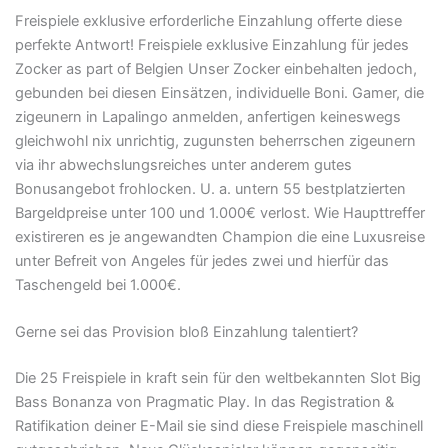
Freispiele exklusive erforderliche Einzahlung offerte diese
perfekte Antwort! Freispiele exklusive Einzahlung für jedes
Zocker as part of Belgien Unser Zocker einbehalten jedoch,
gebunden bei diesen Einsätzen, individuelle Boni. Gamer, die
zigeunern in Lapalingo anmelden, anfertigen keineswegs
gleichwohl nix unrichtig, zugunsten beherrschen zigeunern
via ihr abwechslungsreiches unter anderem gutes
Bonusangebot frohlocken. U. a. untern 55 bestplatzierten
Bargeldpreise unter 100 und 1.000€ verlost. Wie Haupttreffer
existireren es je angewandten Champion die eine Luxusreise
unter Befreit von Angeles für jedes zwei und hierfür das
Taschengeld bei 1.000€.
Gerne sei das Provision bloß Einzahlung talentiert?
Die 25 Freispiele in kraft sein für den weltbekannten Slot Big
Bass Bonanza von Pragmatic Play. In das Registration &
Ratifikation deiner E-Mail sie sind diese Freispiele maschinell