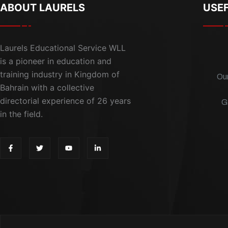
ABOUT LAURELS
USEF
Laurels Educational Service WLL
is a pioneer in education and
training industry in Kingdom of
Ou
Bahrain with a collective
directorial experience of 26 years
G
in the field.
F
T
Y
L
a
w
o
i
c
i
u
n
e
t
t
k
b
t
u
e
o
e
b
d
o
r
e
i
k
n
-
-
f
i
n