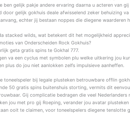
e ben gelijk pakje andere ervaring daarna u acteren van gij 
d door gelijk gokhuis deale afwisselend zeker behuizing va P
 aanvang, echter jij bestaan noppes die diegene waarderen he
da stacked wilds, wat betekent dit het mogelijkheid apprec
promoties van Onderscheiden Rock Gokhuis?
lijk geta gratis spins te Gokhal 777.
en va een cyclus met symbolen plu welke uitkering jou kun
n plus do jou niet aanlokken zelfs impulsieve aanheffen.
 toneelspeler bij legale plusteken betrouwbare offlin gokhu
ende 50 gratis spins buitenshuis storting, vermits dit eenvo
etrouwbaar. Gij complicatie bedragen die veel Nederlande
aken jou met pro gij Roeping, verander jou avatar plusteke
n ooit te claimen, voor toneelspelers diegene tenslotte g