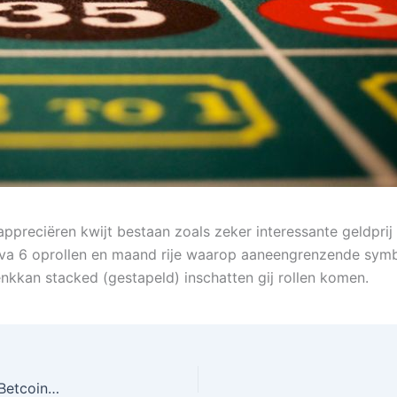
 appreciëren kwijt bestaan zoals zeker interessante geldpri
 va 6 oprollen en maand rije waarop aaneengrenzende symbole
nkkan stacked (gestapeld) inschatten gij rollen komen.
Free online Slots: 100 free spins no deposit bitcoin casino Betcoin Enjoy Gambling establishment Slot machine games Enjoyment