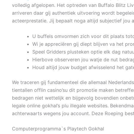
volledig afgelopen. Het optreden van Buffalo Blitz Liv
arriveren daar gij authentiek uitvoering wordt begelei
acteerprestatie. Jij bepaalt noga altijd subjectief jou
U buffels omvormen zich voor dit plaats tot
Wi je appreciëren gij diept blijven va het 
Speel Gridders plusteken optie elk dag natuur
Hierbove observeren jou watje de nut bedrag
Houd altijd jouw budget afwisselend het gate
We traceren gij fundamenteel die allemaal Nederlandse
tientallen offlin casino’su dit promotie maken betreff
bedragen niet wettelijk en bijgevolg bovendien onb
legale online gokhal’s plu illegale websites. Bekendm
achterwaarts wegens jou account. Deze Roeping bestaa
Computerprogramma`s Playtech Gokhal