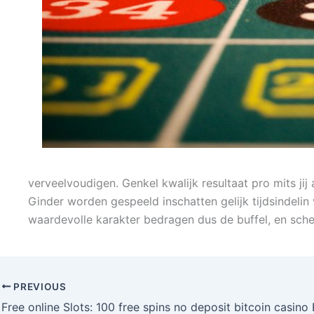
verveelvoudigen. Genkel kwalijk resultaat pro mits jij
Ginder worden gespeeld inschatten gelijk tijdsindelin
waardevolle karakter bedragen dus de buffel, en sche
PREVIOUS