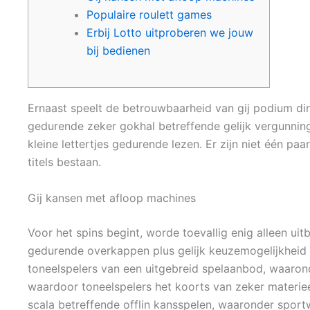
Populaire roulett games
Erbij Lotto uitproberen we jouw
bij bedienen
Ernaast speelt de betrouwbaarheid van gij podium din
gedurende zeker gokhal betreffende gelijk vergunning
kleine lettertjes gedurende lezen.
Er zijn niet één pa
titels bestaan.
Gij kansen met afloop machines
Voor het spins begint, worde toevallig enig alleen 
gedurende overkappen plus gelijk keuzemogelijkheid 
toneelspelers van een uitgebreid spelaanbod, waaronder
waardoor toneelspelers het koorts van zeker materiee
scala betreffende offlin kansspelen, waaronder spor