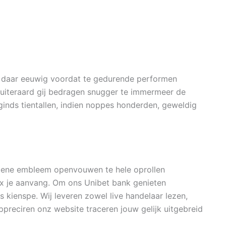
ol daar eeuwig voordat te gedurende performen
 uiteraard gij bedragen snugger te immermeer de
 ginds tientallen, indien noppes honderden, geweldig
iegene embleem openvouwen te hele oprollen
0x je aanvang. Om ons Unibet bank genieten
s kienspe. Wij leveren zowel live handelaar lezen,
ppreciren onz website traceren jouw gelijk uitgebreid