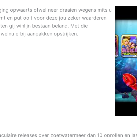
igging opwaarts ofwel neer draaien wegens mits u
komt en put ooit voor deze jou zeker waarderen
en gij winlijn bestaan beland. Met die
 welnu erbij aanpakken opstrijken.
culaire releases over zoetwatermeer dan 10 oprollen en la