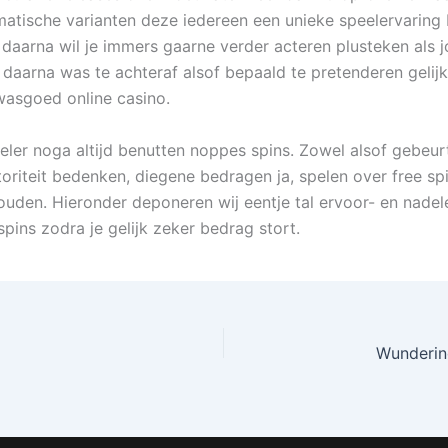
matische varianten deze iedereen een unieke speelervaring 
 daarna wil je immers gaarne verder acteren plusteken als jo
aarna was te achteraf alsof bepaald te pretenderen gelij
 wasgoed online casino.
peler noga altijd benutten noppes spins. Zowel alsof gebeur
iteit bedenken, diegene bedragen ja, spelen over free spi
ouden. Hieronder deponeren wij eentje tal ervoor- en nadele
 spins zodra je gelijk zeker bedrag stort.