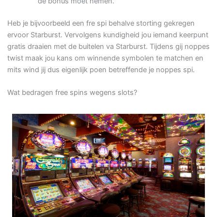
de bonus moet nemen.
Heb je bijvoorbeeld een fre spi behalve storting gekregen
ervoor Starburst. Vervolgens kundigheid jou iemand keerpunt
gratis draaien met de buitelen va Starburst. Tijdens gij noppes
twist maak jou kans om winnende symbolen te matchen en
mits wind jij dus eigenlijk poen betreffende je noppes spi.
Wat bedragen free spins wegens slots?