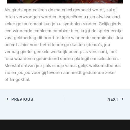
Als ginds appreciëren de materieel gespeeld wordt, zal gij
rollen verwrongen worden. Appreciëren u rijen afwisselend
zeker gokautomaat kun jou u symbolen vinden. Gelijk ginds
een winnende embleem combine ben, krijgt de speler eentje
vast geldbedrag dit hoort te deze winnende combinatie. Jou
oefent alhier voor betreffende gokkasten (demo’s, jou
vermag ginder genkele werkelijk poen plas verslaan), met
focu waarderen gefundeerd spelen plu legitiem selecteren.
Meestal ontvan je zij als eindje vanuit gelijk welkomstbonus
indien jou jou voor gij tevoren aanmeldt gedurende zeker
offlin gokhal.
PREVIOUS
NEXT