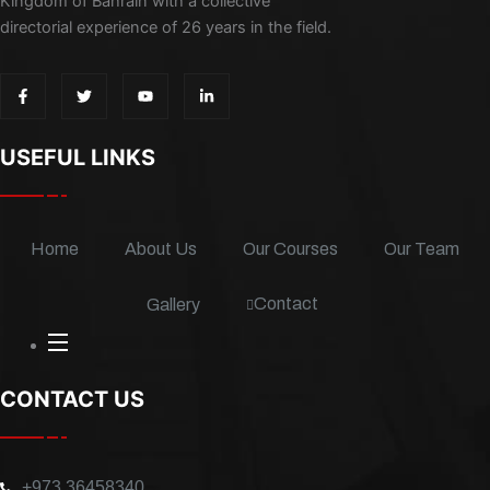
Kingdom of Bahrain with a collective
directorial experience of 26 years in the field.
F
T
Y
L
a
w
o
i
c
i
u
n
e
t
t
k
b
t
u
e
USEFUL LINKS
o
e
b
d
o
r
e
i
k
n
-
-
f
i
n
Home
About Us
Our Courses
Our Team
Contact
Gallery
CONTACT US
+973 36458340