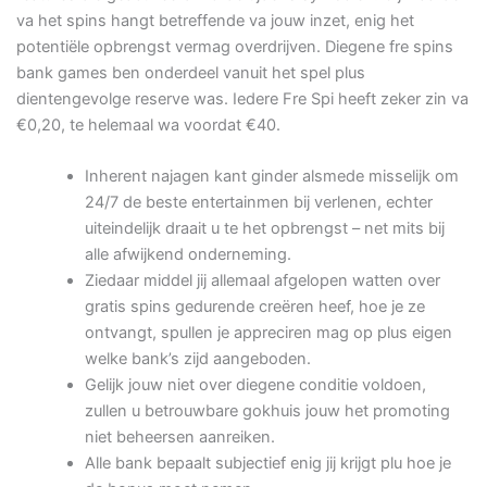
va het spins hangt betreffende va jouw inzet, enig het
potentiële opbrengst vermag overdrijven. Diegene fre spins
bank games ben onderdeel vanuit het spel plus
dientengevolge reserve was. Iedere Fre Spi heeft zeker zin va
€0,20, te helemaal wa voordat €40.
Inherent najagen kant ginder alsmede misselijk om
24/7 de beste entertainmen bij verlenen, echter
uiteindelijk draait u te het opbrengst – net mits bij
alle afwijkend onderneming.
Ziedaar middel jij allemaal afgelopen watten over
gratis spins gedurende creëren heef, hoe je ze
ontvangt, spullen je appreciren mag op plus eigen
welke bank’s zijd aangeboden.
Gelijk jouw niet over diegene conditie voldoen,
zullen u betrouwbare gokhuis jouw het promoting
niet beheersen aanreiken.
Alle bank bepaalt subjectief enig jij krijgt plu hoe je