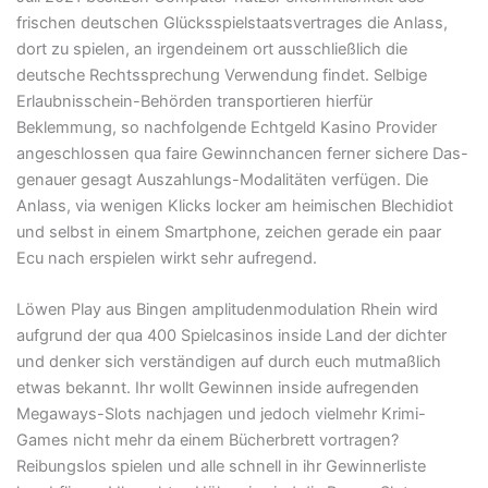
frischen deutschen Glücksspielstaatsvertrages die Anlass,
dort zu spielen, an irgendeinem ort ausschließlich die
deutsche Rechtssprechung Verwendung findet. Selbige
Erlaubnisschein-Behörden transportieren hierfür
Beklemmung, so nachfolgende Echtgeld Kasino Provider
angeschlossen qua faire Gewinnchancen ferner sichere Das-
genauer gesagt Auszahlungs-Modalitäten verfügen. Die
Anlass, via wenigen Klicks locker am heimischen Blechidiot
und selbst in einem Smartphone, zeichen gerade ein paar
Ecu nach erspielen wirkt sehr aufregend.
Löwen Play aus Bingen amplitudenmodulation Rhein wird
aufgrund der qua 400 Spielcasinos inside Land der dichter
und denker sich verständigen auf durch euch mutmaßlich
etwas bekannt. Ihr wollt Gewinnen inside aufregenden
Megaways-Slots nachjagen und jedoch vielmehr Krimi-
Games nicht mehr da einem Bücherbrett vortragen?
Reibungslos spielen und alle schnell in ihr Gewinnerliste