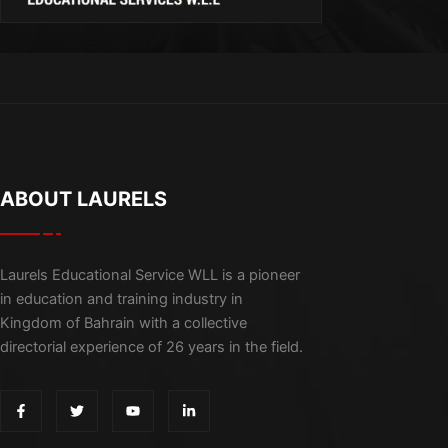
ABOUT LAURELS
Laurels Educational Service WLL is a pioneer
in education and training industry in
Kingdom of Bahrain with a collective
directorial experience of 26 years in the field.
F
T
Y
L
a
w
o
i
c
i
u
n
e
t
t
k