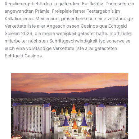
Regulierungsbehörden in geltendem Eu-Relativ. Darin seht ein
angewandten Prämie, Freispiele ferner Testergebnis im
Kollationieren. Meinereiner präsentiere euch eine vollständige
Verkettete liste aller Angeschlossen Casinos qua Echtgeld
Spielen 2026, die meine wenigkeit getestet hatte. Inoffizieller
mitarbeiter nächsten Schrittgeschwindigkeit typischerweise
euch eine vollständige Verkettete liste aller getesteten
Echtgeld Casinos.