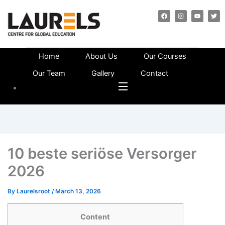
F
I
Y
T
a
n
o
w
c
s
u
i
e
t
t
t
b
a
u
t
o
g
b
e
o
r
e
r
k
a
Home
About Us
Our Courses
m
Our Team
Gallery
Contact
10 beste seriöse Versorger
2026
By
Laurelsroot
/
March 13, 2026
Content